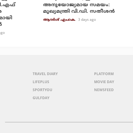
ി.എഫ്
അനുയോജ്യമായ സമയം:
െ
മുഖ്യമന്ത്രി വി.ഡി. സതീശന്‍
മായി
3 days ago
ആദർശ് എം.കെ.
‍
ago
TRAVEL DIARY
PLATFORM
LIFEPLUS
MOVIE DAY
SPORTYOU
NEWSFEED
GULFDAY