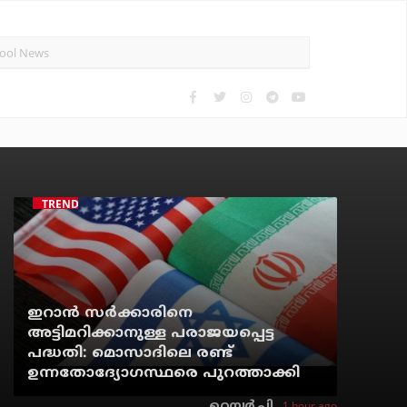
TRENDING
ഇറാന്‍ സര്‍ക്കാരിനെ
അട്ടിമറിക്കാനുള്ള പരാജയപ്പെട്ട
പദ്ധതി: മൊസാദിലെ രണ്ട്
ഉന്നതോദ്യോഗസ്ഥരെ പുറത്താക്കി
1 hour ago
റെന്വര്‍ പി