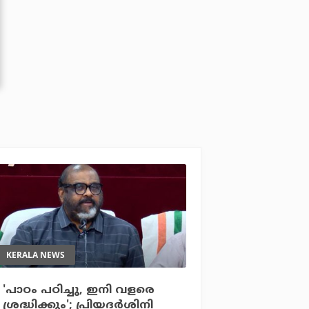
KERALA NEWS
'പാഠം പഠിച്ചു, ഇനി വളരെ
ശ്രദ്ധിക്കും'; പ്രിയദര്‍ശിനി