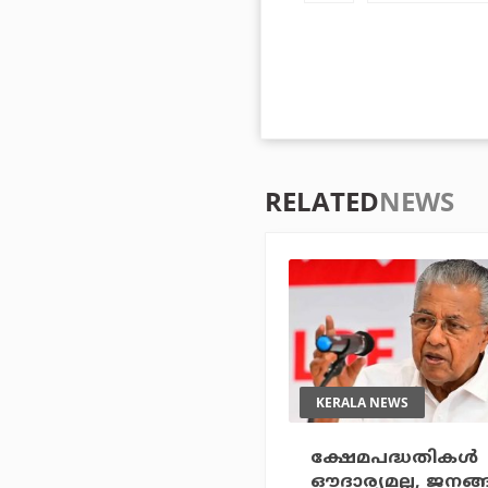
RELATED
NEWS
KERALA NEWS
ക്ഷേമപദ്ധതികള്‍
ഔദാര്യമല്ല, ജനങ്