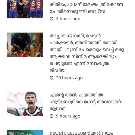
കിരീടം; 2002ന് ശേഷം ത്രികോണ
പോരിനൊരുങ്ങി ബാഴ്‌സ
4 hours ago
അച്ഛന്‍ ഗുസ്തി, ചേട്ടന്‍
പാര്‍ക്കൗര്‍, അനിയത്തി മൊയ്
തായ്.... മൂന്ന് പേരെയും വെച്ച് ഒരു
ആക്ഷന്‍ സിനിമ ആരെങ്കിലും
ചെയ്യുമോ എന്ന് സോഷ്യല്‍
മീഡിയ
20 hours ago
എന്റെ അഭിപ്രായത്തില്‍
ഫുട്‌ബോളിലെ ഗോട്ട് അവനാണ്:
മുള്ളര്‍
9 hours ago
സൗദി കൊളോണിയല്‍ നയം