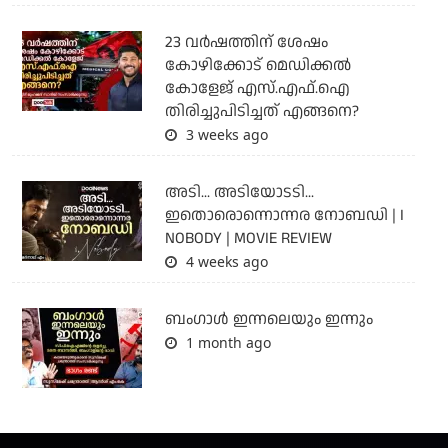
23 വർഷത്തിന് ശേഷം
കോഴിക്കോട് മെഡിക്കൽ
കോളേജ് എസ്.എഫ്.ഐ
തിരിച്ചുപിടിച്ചത് എങ്ങനെ?
3 weeks ago
അടി... അടിയോടടി...
ഇതൊരൊന്നൊന്നര നോബഡി | I
NOBODY | MOVIE REVIEW
4 weeks ago
ബംഗാള്‍ ഇന്നലെയും ഇന്നും
1 month ago