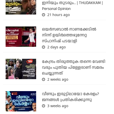
ഇനിയും തുടരും... | THUDAKKAM |
Personal Opinion
21 hours ago
ഒയര്‍സബാൽ നാണക്കേടിൽ
നിന്ന് ഉയിർത്തെഴുന്നേറ്റ
സ്പാനിഷ് പടയാളി
2 days ago
കേന്ദ്രം തിരുത്തുക തന്നെ വേണ്ടി
വരും പുതിയ പിള്ളേരാണ് സമരം
ചെയ്യുന്നത്
2 weeks ago
വീണ്ടും ഇരുട്ടിലായോ കേരളം?
ജനങ്ങൾ പ്രതികരിക്കുന്നു
3 weeks ago