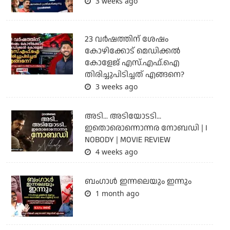
3 weeks ago
23 വർഷത്തിന് ശേഷം
കോഴിക്കോട് മെഡിക്കൽ
കോളേജ് എസ്.എഫ്.ഐ
തിരിച്ചുപിടിച്ചത് എങ്ങനെ?
3 weeks ago
അടി... അടിയോടടി...
ഇതൊരൊന്നൊന്നര നോബഡി | I
NOBODY | MOVIE REVIEW
4 weeks ago
ബംഗാള്‍ ഇന്നലെയും ഇന്നും
1 month ago