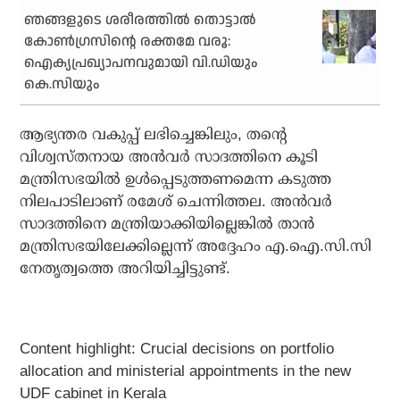
ഞങ്ങളുടെ ശരീരത്തിൽ തൊട്ടാൽ
കോൺഗ്രസിന്റെ രക്തമേ വരൂ:
ഐക്യപ്രഖ്യാപനവുമായി വി.ഡിയും
കെ.സിയും
ആഭ്യന്തര വകുപ്പ് ലഭിച്ചെങ്കിലും, തന്റെ
വിശ്വസ്തനായ അൻവർ സാദത്തിനെ കൂടി
മന്ത്രിസഭയിൽ ഉൾപ്പെടുത്തണമെന്ന കടുത്ത
നിലപാടിലാണ് രമേശ് ചെന്നിത്തല. അൻവർ
സാദത്തിനെ മന്ത്രിയാക്കിയില്ലെങ്കിൽ താൻ
മന്ത്രിസഭയിലേക്കില്ലെന്ന് അദ്ദേഹം എ.ഐ.സി.സി
നേതൃത്വത്തെ അറിയിച്ചിട്ടുണ്ട്.
Content highlight: Crucial decisions on portfolio
allocation and ministerial appointments in the new
UDF cabinet in Kerala