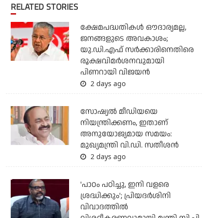
RELATED STORIES
ക്ഷേമപദ്ധതികള്‍ ഔദാര്യമല്ല,
ജനങ്ങളുടെ അവകാശം;
യു.ഡി.എഫ് സര്‍ക്കാരിനെതിരെ
രൂക്ഷവിമര്‍ശനവുമായി
പിണറായി വിജയന്‍
2 days ago
സോഷ്യല്‍ മീഡിയയെ
നിയന്ത്രിക്കണം, ഇതാണ്
അനുയോജ്യമായ സമയം:
മുഖ്യമന്ത്രി വി.ഡി. സതീശന്‍
2 days ago
'പാഠം പഠിച്ചു, ഇനി വളരെ
ശ്രദ്ധിക്കും'; പ്രിയദര്‍ശിനി
വിവാദത്തില്‍