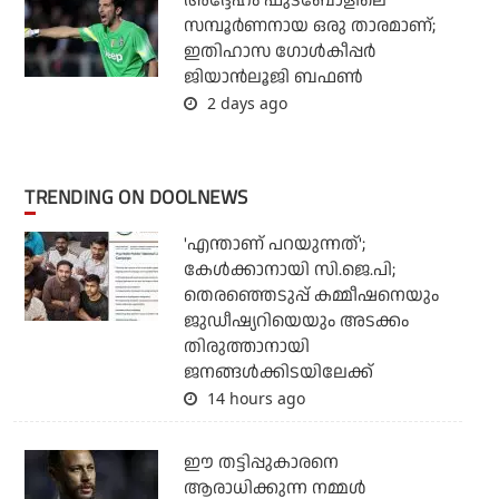
അദ്ദേഹം ഫുട്‌ബോളിലെ
സമ്പൂര്‍ണനായ ഒരു താരമാണ്;
ഇതിഹാസ ഗോള്‍കീപ്പര്‍
ജിയാന്‍ലൂജി ബഫണ്‍
2 days ago
TRENDING ON DOOLNEWS
'എന്താണ് പറയുന്നത്';
കേള്‍ക്കാനായി സി.ജെ.പി;
തെരഞ്ഞെടുപ്പ് കമ്മീഷനെയും
ജുഡീഷ്യറിയെയും അടക്കം
തിരുത്താനായി
ജനങ്ങള്‍ക്കിടയിലേക്ക്
14 hours ago
ഈ തട്ടിപ്പുകാരനെ
ആരാധിക്കുന്ന നമ്മള്‍