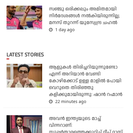
സഞ്ജു ഒരിക്കലും അമിതമായി
നിര്‍ദേശങ്ങള്‍ നല്‍കിയിരുന്നില്ല;
മനസ് തുറന്ന് യുസ്വേന്ദ്ര ചഹല്‍
1 day ago
LATEST STORIES
ആളുകൾ തിരിച്ചറിയുന്നുണ്ടോ
എന്ന് അറിയാൻ വേണ്ടി
കോഴിക്കോട് ഉള്ള മാളിൽ പോയി
വെറുതെ തിരിഞ്ഞു
കളിക്കുമായിരുന്നു: ഷാൻ റഹ്മാൻ
22 minutes ago
അവന്‍ ഇന്ത്യയുടെ മാച്ച്
വിന്നറാണ്:
സൂപ്പര്‍താരത്തെക്കുറിച്ച് ദീപ് ദാസ്