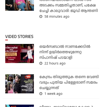
അടക്കം സമ്മതിച്ചതാണ്, പക്ഷേ
ചേച്ചി കാലുവാരി: ജൂഡ് ആന്തണി
58 minutes ago
VIDEO STORIES
ഒയര്‍സബാൽ നാണക്കേടിൽ
നിന്ന് ഉയിർത്തെഴുന്നേറ്റ
സ്പാനിഷ് പടയാളി
22 hours ago
കേന്ദ്രം തിരുത്തുക തന്നെ വേണ്ടി
വരും പുതിയ പിള്ളേരാണ് സമരം
ചെയ്യുന്നത്
1 week ago