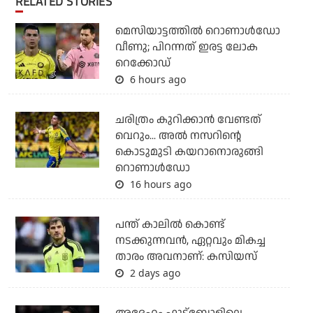
RELATED STORIES
മെസിയാട്ടത്തില്‍ റൊണാള്‍ഡോ
വീണു; പിറന്നത് ഇരട്ട ലോക
റെക്കോഡ്
6 hours ago
ചരിത്രം കുറിക്കാന്‍ വേണ്ടത്
വെറും... അല്‍ നസറിന്റെ
കൊടുമുടി കയറാനൊരുങ്ങി
റൊണാള്‍ഡോ
16 hours ago
പന്ത് കാലില്‍ കൊണ്ട്
നടക്കുന്നവന്‍, ഏറ്റവും മികച്ച
താരം അവനാണ്: കസിയസ്
2 days ago