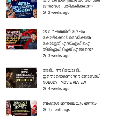
വീണ്ടും ഇരുട്ടിലായോ കേരളം?
ജനങ്ങൾ പ്രതികരിക്കുന്നു
2 weeks ago
23 വർഷത്തിന് ശേഷം
കോഴിക്കോട് മെഡിക്കൽ
കോളേജ് എസ്.എഫ്.ഐ
തിരിച്ചുപിടിച്ചത് എങ്ങനെ?
3 weeks ago
അടി... അടിയോടടി...
ഇതൊരൊന്നൊന്നര നോബഡി | I
NOBODY | MOVIE REVIEW
4 weeks ago
ബംഗാള്‍ ഇന്നലെയും ഇന്നും
1 month ago