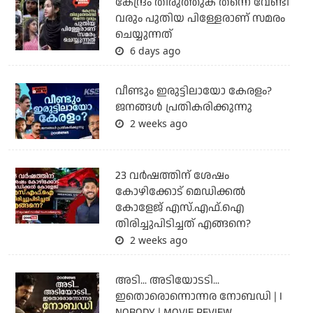
കേന്ദ്രം തിരുത്തുക തന്നെ വേണ്ടി
വരും പുതിയ പിള്ളേരാണ് സമരം
ചെയ്യുന്നത്
6 days ago
വീണ്ടും ഇരുട്ടിലായോ കേരളം?
ജനങ്ങൾ പ്രതികരിക്കുന്നു
2 weeks ago
23 വർഷത്തിന് ശേഷം
കോഴിക്കോട് മെഡിക്കൽ
കോളേജ് എസ്.എഫ്.ഐ
തിരിച്ചുപിടിച്ചത് എങ്ങനെ?
2 weeks ago
അടി... അടിയോടടി...
ഇതൊരൊന്നൊന്നര നോബഡി | I
NOBODY | MOVIE REVIEW