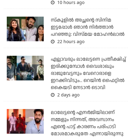
10 hours ago
സ്കൂളിൽ അച്ഛന്റെ സിനിമ
ഇട്ടപ്പോൾ ഞാൻ നിർത്താൻ
പറഞ്ഞു: വിസ്മയ മോഹൻലാൽ
22 hours ago
എല്ലാവരും ലാലേട്ടനെ പ്രതീക്ഷിച്ച്
ഇരിക്കുമ്പോള്‍ വൈശാഖും
രാജുവേട്ടനും വേറൊരാളെ
ഇറക്കിവിടും... റെയിന്‍ ഫൈറ്റില്‍
കൈയടി നേടാന്‍ ടൊവി
2 days ago
ലാലേട്ടന്റെ എനര്‍ജിയിലാണ്
നമ്മളും നിന്നത്, അവസാനം
എന്റെ പാട്ട് കാരണം പരിപാടി
മോശമാകരുതേ എന്നായിരുന്നു