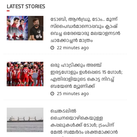
LATEST STORIES
ടോബി, ആന്‍ഡ്രൂ, ടോം... മൂന്ന്
സ്‌പൈഡര്‍മാനൊപ്പവും ക്ലാഷ്
വെച്ച ഒരേയൊരു മലയാളനടന്‍
ചാക്കോച്ചന്‍ മാത്രം
22 minutes ago
ഒരു ഹാട്രിക്കും അഞ്ച്
ഇരട്ടഗോളും ഉള്‍പ്പെടെ 15 ഗോള്‍;
എതിരാളിയുടെ കൊട്ട നിറച്ച്
ബയേണ്‍ മ്യൂണിക്ക്
25 minutes ago
ചെങ്കടലില്‍
ചൈനയൊഴികെയുള്ള
കപ്പലുകള്‍ക്ക് ടോള്‍; ട്രംപിന്
മേല്‍ സമ്മര്‍ദം ശക്തമാക്കാന്‍