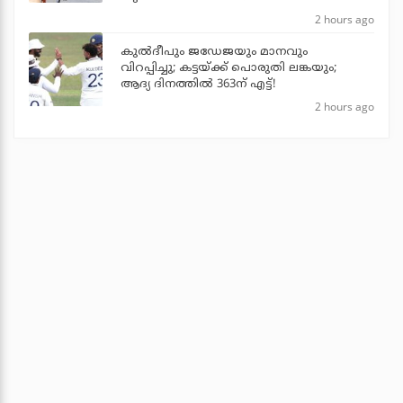
2 hours ago
കുല്‍ദീപും ജഡേജയും മാനവും
വിറപ്പിച്ചു; കട്ടയ്ക്ക് പൊരുതി ലങ്കയും;
ആദ്യ ദിനത്തില്‍ 363ന് എട്ട്!
2 hours ago