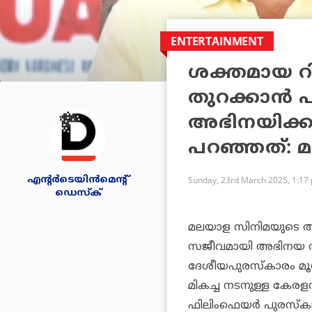
ENTERTAINMENT
ശക്തമായ റി
തുറക്കാന്‍ പ
അഭിനയിക്ക
പറഞ്ഞത്: മമ്
എന്റര്‍ടെയിന്‍മെന്റ്
Sunday, 23rd March 2025, 1:17
ഡെസ്‌ക്
മലയാള സിനിമയുടെ അഭിമ
സജീവമായി അഭിനയ രംഗത്
ദേശീയപുരസ്‌കാരം മൂന
മികച്ച നടനുള്ള കേര
ഫിലിംഫെയര്‍ പുരസ്‌കാരവ