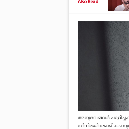
Also Read
അനുഭവങ്ങള്‍ പാളിച്ചക
സിനിമയിലേക്ക് കടന്നു