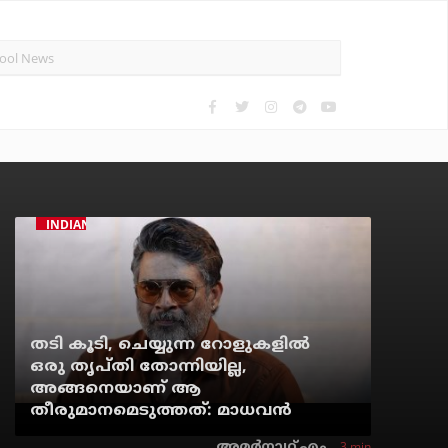
INDIAN CINEMA
തടി കൂടി, ചെയ്യുന്ന റോളുകളില്‍
ഒരു തൃപ്തി തോന്നിയില്ല,
അങ്ങനെയാണ് ആ
തീരുമാനമെടുത്തത്: മാധവന്‍
3 min
അമര്‍നാഥ് എം.