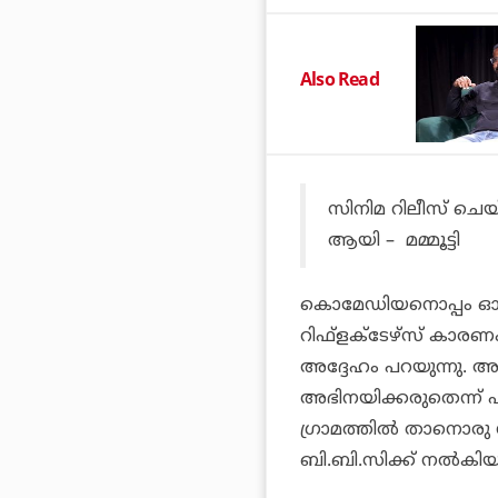
Also Read
സിനിമ റിലീസ് ചെയ്
ആയി – മമ്മൂട്ടി
കൊമേഡിയനൊപ്പം ഓടു
റിഫ്‌ളക്ടേഴ്സ് കാരണം തന
അദ്ദേഹം പറയുന്നു. അ
അഭിനയിക്കരുതെന്ന് 
ഗ്രാമത്തില്‍ താനൊരു സ്റ
ബി.ബി.സിക്ക് നല്‍കിയ