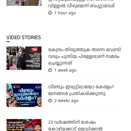
വിള്ളല്‍ വീഴുമെന്ന് ബംഗ്ലാദേശ്
1 hour ago
VIDEO STORIES
കേന്ദ്രം തിരുത്തുക തന്നെ വേണ്ടി
വരും പുതിയ പിള്ളേരാണ് സമരം
ചെയ്യുന്നത്
1 week ago
വീണ്ടും ഇരുട്ടിലായോ കേരളം?
ജനങ്ങൾ പ്രതികരിക്കുന്നു
2 weeks ago
23 വർഷത്തിന് ശേഷം
കോഴിക്കോട് മെഡിക്കൽ