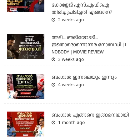
കോളേജ് എസ്.എഫ്.ഐ
തിരിച്ചുപിടിച്ചത് എങ്ങനെ?
2 weeks ago
അടി... അടിയോടടി...
ഇതൊരൊന്നൊന്നര നോബഡി | I
NOBODY | MOVIE REVIEW
3 weeks ago
ബംഗാള്‍ ഇന്നലെയും ഇന്നും
4 weeks ago
ബം​ഗാൾ എങ്ങനെ ഇങ്ങനെയായി
1 month ago