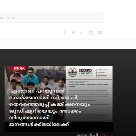
INDIA
'എന്താണ് പറയുന്നത്';
കേള്‍ക്കാനായി സി.ജെ.പി;
തെരഞ്ഞെടുപ്പ് കമ്മീഷനെയും
ജുഡീഷ്യറിയെയും അടക്കം
തിരുത്താനായി
ജനങ്ങള്‍ക്കിടയിലേക്ക്
18 min
റെന്വര്‍ പി