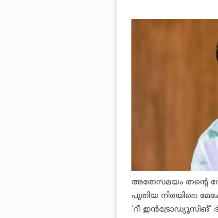
അതേസമയം തന്റെ സോണിന
പുതിയ നിരയിലെ മേക്ക
‘റീ ഇന്‍ട്രോഡ്യൂസിങ്’ 