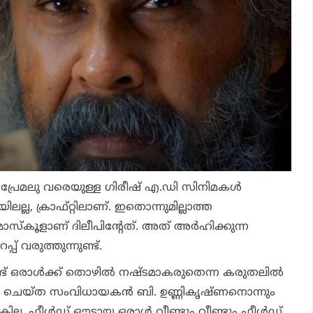
്‍ പ്രേമലു വരെയുള്ള ഗിരീഷ് എ.ഡി സിനിമകള്‍
ലല്ല, ക്രാഫ്റ്റിലാണ്. ഇതൊന്നുമില്ലാത്ത
സ്‌കൂളാണ് ദിലീപിന്റേത്. അത് അര്‍ഹിക്കുന്ന
പ് വരുത്തുന്നുണ്ട്.
ട് ഒരാള്‍ക്ക് തൊഴില്‍ നഷ്ടമാകരുതെന്ന കരുതലില്‍
നിമ ചെയ്ത സംവിധായകന്‍ ബി. ഉണ്ണികൃഷ്ണനൊന്നും
ല്ല. ഫീള്‍ഡ് ഔട്ടായ ഒരാള്‍ വീണ്ടും വീണ്ടും ഫീള്‍ഡ്