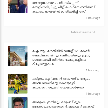
ആയുധക്ഷാമം പരിഹരിച്ചെന്ന്
തെറ്റിധാരിപ്പിച്ചു; പീറ്റ് ഹെഗ്‌സെത്തിനോട്
കടുത്ത ഭാഷയില്‍ പ്രതികരിച്ച് ട്രംപ്
1 hour ago
Advertisement
ഐ ആം ഗെയിമിന് ബജറ്റ് 120 കോടി,
ബെത്‌ലഹേമിനും ഖലീഫയ്ക്കും ഇത്ര;
വൈറലായി സിനിമാ പേജുകളിലെ
റിപ്പോര്‍ട്ടുകള്‍
1 hour ago
ചരിത്രം കുറിക്കാന്‍ വേണ്ടത് വെറും...
അല്‍ നസറിന്റെ കൊടുമുടി
കയറാനൊരുങ്ങി റൊണാള്‍ഡോ
1 hour ago
അദ്ദേഹം ഇനിയും ഒരുപാട് ദൂരം
മുന്നോട്ടുപോകാനുണ്ട്: മുഹമ്മദ് കൈഫ്