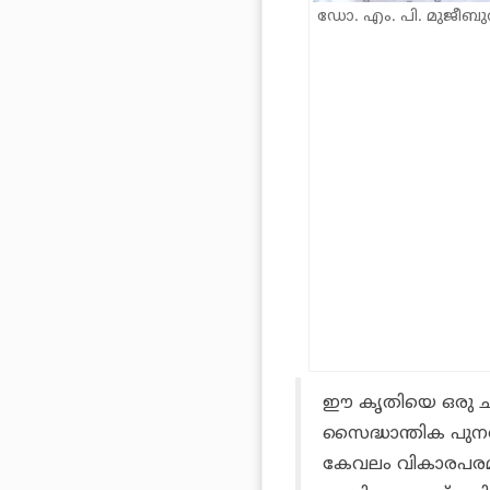
ഡോ. എം. പി. മുജീബുറ
ഈ കൃതിയെ ഒരു ചര
സൈദ്ധാന്തിക പുന
കേവലം വികാരപരമാ