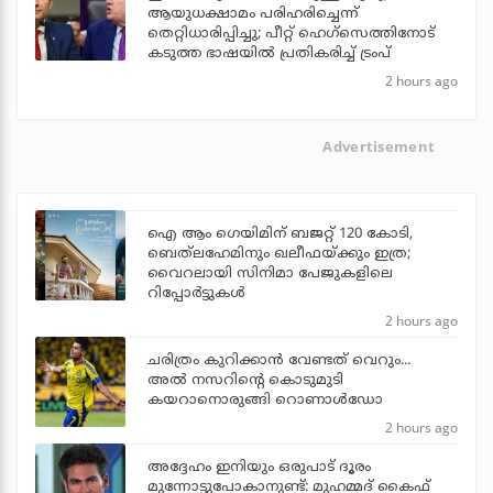
ആയുധക്ഷാമം പരിഹരിച്ചെന്ന്
തെറ്റിധാരിപ്പിച്ചു; പീറ്റ് ഹെഗ്‌സെത്തിനോട്
കടുത്ത ഭാഷയില്‍ പ്രതികരിച്ച് ട്രംപ്
2 hours ago
Advertisement
ഐ ആം ഗെയിമിന് ബജറ്റ് 120 കോടി,
ബെത്‌ലഹേമിനും ഖലീഫയ്ക്കും ഇത്ര;
വൈറലായി സിനിമാ പേജുകളിലെ
റിപ്പോര്‍ട്ടുകള്‍
2 hours ago
ചരിത്രം കുറിക്കാന്‍ വേണ്ടത് വെറും...
അല്‍ നസറിന്റെ കൊടുമുടി
കയറാനൊരുങ്ങി റൊണാള്‍ഡോ
2 hours ago
അദ്ദേഹം ഇനിയും ഒരുപാട് ദൂരം
മുന്നോട്ടുപോകാനുണ്ട്: മുഹമ്മദ് കൈഫ്