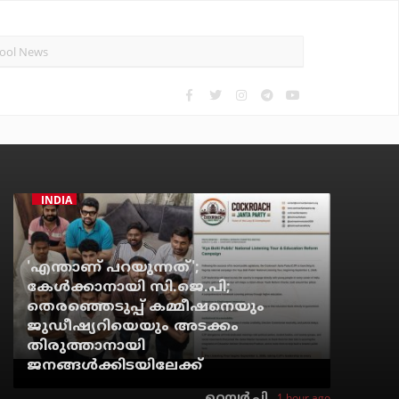
INDIA
'എന്താണ് പറയുന്നത്';
കേള്‍ക്കാനായി സി.ജെ.പി;
തെരഞ്ഞെടുപ്പ് കമ്മീഷനെയും
ജുഡീഷ്യറിയെയും അടക്കം
തിരുത്താനായി
ജനങ്ങള്‍ക്കിടയിലേക്ക്
1 hour ago
റെന്വര്‍ പി