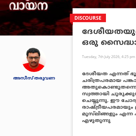
DISCOURSE
ദേശീയതയുട
ഒരു സൈദ്ധ
Tuesday, 7th July 2026, 4:25 pm
ദേശീയത എന്നത് ഭൂ
അസീസ് തരുവണ
ചരിത്രപരമായ പങ്ക
അതുകൊണ്ടുതന്നെ 
സ്വത്തായി ചുരുക്കുന
ചെയ്യുന്നു. ഈ ചോ
രാഷ്ട്രീയപരമായും 
മുസ്‌ലിങ്ങളും എന
എഴുതുന്നു