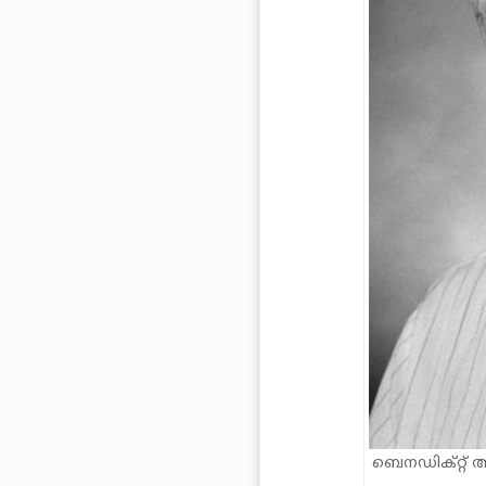
ബെനഡിക്റ്റ് ആ