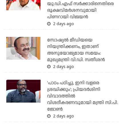
യു.ഡി.എഫ് സര്‍ക്കാരിനെതിരെ
രൂക്ഷവിമര്‍ശനവുമായി
പിണറായി വിജയന്‍
2 days ago
സോഷ്യല്‍ മീഡിയയെ
നിയന്ത്രിക്കണം, ഇതാണ്
അനുയോജ്യമായ സമയം:
മുഖ്യമന്ത്രി വി.ഡി. സതീശന്‍
2 days ago
'പാഠം പഠിച്ചു, ഇനി വളരെ
ശ്രദ്ധിക്കും'; പ്രിയദര്‍ശിനി
വിവാദത്തില്‍
വിശദീകരണവുമായി മന്ത്രി സി.പി.
ജോണ്‍
2 days ago