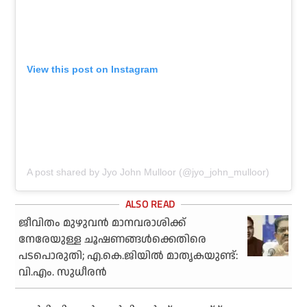
View this post on Instagram
A post shared by Jyo John Mulloor (@jyo_john_mulloor)
ജീവിതം മുഴുവന്‍ മാനവരാശിക്ക്
നേരേയുള്ള ചൂഷണങ്ങള്‍ക്കെതിരെ
പടപൊരുതി; എ.കെ.ജിയില്‍ മാതൃകയുണ്ട്:
വി.എം. സുധീരന്‍