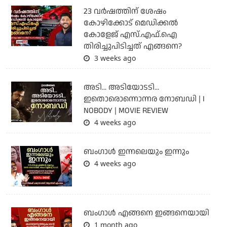
23 വർഷത്തിന് ശേഷം
കോഴിക്കോട് മെഡിക്കൽ
കോളേജ് എസ്.എഫ്.ഐ
തിരിച്ചുപിടിച്ചത് എങ്ങനെ?
3 weeks ago
അടി... അടിയോടടി...
ഇതൊരൊന്നൊന്നര നോബഡി | I
NOBODY | MOVIE REVIEW
4 weeks ago
ബംഗാള്‍ ഇന്നലെയും ഇന്നും
4 weeks ago
ബം​ഗാൾ എങ്ങനെ ഇങ്ങനെയായി
1 month ago