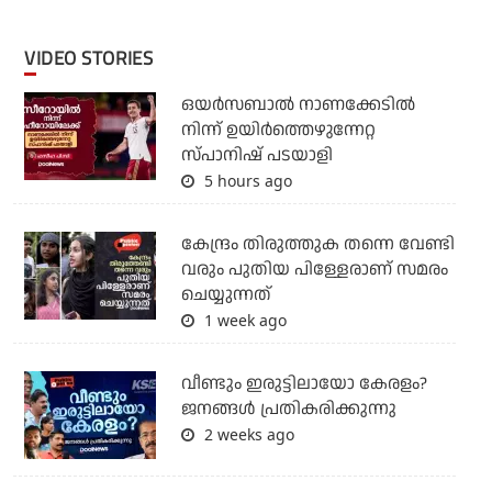
VIDEO STORIES
ഒയര്‍സബാൽ നാണക്കേടിൽ
നിന്ന് ഉയിർത്തെഴുന്നേറ്റ
സ്പാനിഷ് പടയാളി
5 hours ago
കേന്ദ്രം തിരുത്തുക തന്നെ വേണ്ടി
വരും പുതിയ പിള്ളേരാണ് സമരം
ചെയ്യുന്നത്
1 week ago
വീണ്ടും ഇരുട്ടിലായോ കേരളം?
ജനങ്ങൾ പ്രതികരിക്കുന്നു
2 weeks ago