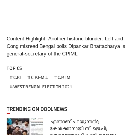
Content Highlight: Another historic blunder: Left and
Cong misread Bengal polls Dipankar Bhattacharya is
general-secretary of the CPIML
TOPICS
C.P.I
C.P.I-M.L
C.P.I.M
WEST BENGAL ELECTION 2021
TRENDING ON DOOLNEWS
'എന്താണ് പറയുന്നത്';
കേള്‍ക്കാനായി സി.ജെ.പി;