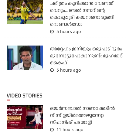
ചരിത്രം കുറിക്കാന്‍ വേണ്ടത്
വെറും... അല്‍ നസറിന്റെ
കൊടുമുടി കയറാനൊരുങ്ങി
റൊണാള്‍ഡോ
5 hours ago
അദ്ദേഹം ഇനിയും ഒരുപാട് ദൂരം
മുന്നോട്ടുപോകാനുണ്ട്: മുഹമ്മദ്
കൈഫ്
5 hours ago
VIDEO STORIES
ഒയര്‍സബാൽ നാണക്കേടിൽ
നിന്ന് ഉയിർത്തെഴുന്നേറ്റ
സ്പാനിഷ് പടയാളി
11 hours ago