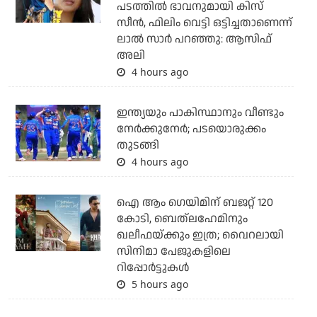
പടത്തില്‍ ഭാവനുമായി കിസ്
സീന്‍, ഫിലിം വെട്ടി ഒട്ടിച്ചതാണെന്ന്
ലാല്‍ സാര്‍ പറഞ്ഞു: ആസിഫ്
അലി
4 hours ago
ഇന്ത്യയും പാകിസ്ഥാനും വീണ്ടും
നേര്‍ക്കുനേര്‍; പടയൊരുക്കം
തുടങ്ങി
4 hours ago
ഐ ആം ഗെയിമിന് ബജറ്റ് 120
കോടി, ബെത്‌ലഹേമിനും
ഖലീഫയ്ക്കും ഇത്ര; വൈറലായി
സിനിമാ പേജുകളിലെ
റിപ്പോര്‍ട്ടുകള്‍
5 hours ago