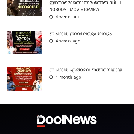
ഇതൊരൊന്നൊന്നര നോബഡി | I
NOBODY | MOVIE REVIEW
4 weeks ago
ബംഗാള്‍ ഇന്നലെയും ഇന്നും
4 weeks ago
ബം​ഗാൾ എങ്ങനെ ഇങ്ങനെയായി
1 month ago