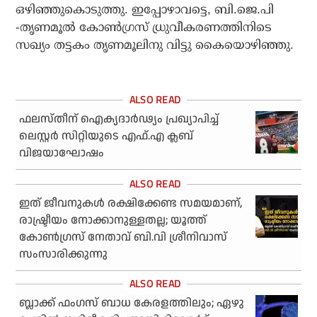
ഒഴിഞ്ഞുകൊടുത്തു. ഇപ്പോഴാവട്ടെ, ബി.ജെ.പി
-തൃണമൂല്‍ കോണ്‍ഗ്രസ് ധ്രുവീകരണത്തിനിടെ
സഖ്യം തട്ടകം തൃണമൂലിനു വിട്ടു കൈയൊഴിഞ്ഞു.
ഫലസ്തീന് ഐക്യദാര്‍ഢ്യം പ്രഖ്യാപിച്ച്
ലെസ്റ്റര്‍ സിറ്റിയുടെ എഫ്.എ ക്ലബ്
വിജയാഘോഷം
ഇത് ജീവനുകള്‍ രക്ഷിക്കേണ്ട സമയമാണ്,
രാഷ്ട്രീയം നോക്കാനുള്ളതല്ല; യൂത്ത്
കോണ്‍ഗ്രസ് നേതാവ് ബി.വി ശ്രീനിവാസ്
സംസാരിക്കുന്നു
ബ്ലാക്ക് ഫംഗസ് ബാധ കേരളത്തിലും; ഏഴു