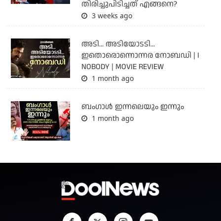
തിരിച്ചുപിടിച്ചത് എങ്ങനെ?
3 weeks ago
അടി... അടിയോടടി...
ഇതൊരൊന്നൊന്നര നോബഡി | I
NOBODY | MOVIE REVIEW
1 month ago
ബംഗാള്‍ ഇന്നലെയും ഇന്നും
1 month ago