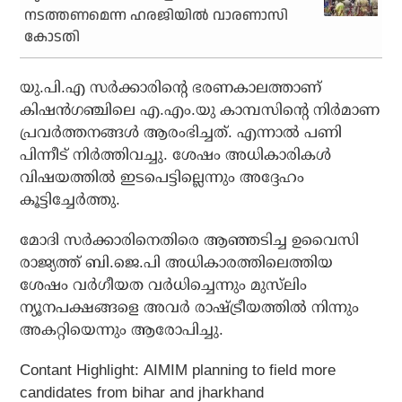
നടത്തണമെന്ന ഹരജിയില്‍ വാരണാസി
കോടതി
യു.പി.എ സർക്കാരിന്റെ ഭരണകാലത്താണ്
കിഷൻഗഞ്ചിലെ എ.എം.യു കാമ്പസിന്റെ നിർമാണ
പ്രവർത്തനങ്ങൾ ആരംഭിച്ചത്. എന്നാൽ പണി
പിന്നീട് നിർത്തിവച്ചു. ശേഷം അധികാരികൾ
വിഷയത്തിൽ ഇടപെട്ടില്ലെന്നും അദ്ദേഹം
കൂട്ടിച്ചേർത്തു.
മോദി സർക്കാരിനെതിരെ ആഞ്ഞടിച്ച ഉവൈസി
രാജ്യത്ത് ബി.ജെ.പി അധികാരത്തിലെത്തിയ
ശേഷം വർഗീയത വർധിച്ചെന്നും മുസ്‌ലിം
ന്യൂനപക്ഷങ്ങളെ അവർ രാഷ്ട്രീയത്തിൽ നിന്നും
അകറ്റിയെന്നും ആരോപിച്ചു.
Contant Highlight: AIMIM planning to field more
candidates from bihar and jharkhand