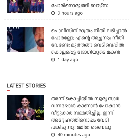
പോരിനൊരുങ്ങി ബാഴ്‌സ
9 hours ago
പൊലീസിന് മാത്രം നീതി ലഭിച്ചാല്‍
പോരല്ലോ; എന്റെ അച്ഛനും നീതി
വേണ്ടേ: മുത്തങ്ങ വെടിവെപ്പില്‍
കൊല്ലപ്പെട്ട ജോഗിയുടെ മകന്‍
1 day ago
LATEST STORIES
അന്ന് കൊച്ചിയില്‍ സൂര്യ സാര്‍
വന്നപ്പോള്‍ കാണാന്‍ പോകാന്‍
വീട്ടുകാര്‍ സമ്മതിച്ചില്ല, ഇന്ന്
അദ്ദേഹത്തിനൊപ്പം വേദി
പങ്കിടുന്നു: മമിത ബൈജു
40 minutes ago