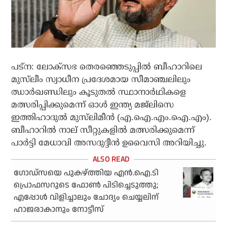
പട്‌ന: ലോക്‌സഭ തെരഞ്ഞെടുപ്പിൽ ബീഹാറിലെ
മുസ്‌ലീം സ്വാധീന പ്രദേശമായ സീമാഞ്ചലിലും
ഝാർഖണ്ഡിലും കൂടുതൽ സ്ഥാനാർഥികളെ
മത്സരിപ്പിക്കുമെന്ന് ഓൾ ഇന്ത്യ മജ്‌ലിസെ
ഇത്തിഹാദുൽ മുസ്‌ലിമീൻ (എ.ഐ.എം.ഐ.എം).
ബീഹാറിൽ നാല് സീറ്റുകളിൽ മത്സരിക്കുമെന്ന്
പാർട്ടി മേധാവി അസദുദ്ദീൻ ഉവൈസി അറിയിച്ചു.
ഗോഡ്‌സയെ പുകഴ്ത്തിയ എന്‍.ഐ.ടി
പ്രൊഫസറുടെ ഫോണ്‍ പിടിച്ചെടുത്തു;
എപ്പോള്‍ വിളിച്ചാലും ചോദ്യം ചെയ്യലിന്
ഹാജരാകാനും നോട്ടീസ്