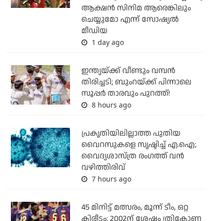
ആക്ഷന്‍ സിനിമ ആരെങ്കിലും
ചെയ്യുമോ എന്ന് സോഷ്യല്‍
മീഡിയ
1 day ago
ഇന്ത്യയ്ക്ക് വീണ്ടും വമ്പന്‍
തിരിച്ചടി; ബുംറയ്ക്ക് പിന്നാലെ
സൂപ്പര്‍ താരവും പുറത്ത്!
8 hours ago
പ്രകൃതിയിലില്ലാത്ത പുതിയ
വൈറസുകളെ സൃഷ്ടിച്ച് എ.ഐ;
വൈദ്യശാസ്ത്ര രംഗത്ത് വന്‍
വഴിത്തിരിവ്
7 hours ago
45 മിനിട്ട് മത്സരം, മൂന്ന് ടീം, ഒറ്റ
കിരീടം; 2002ന് ശേഷം ത്രികോണ