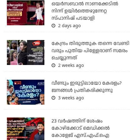
ഒയര്‍സബാൽ നാണക്കേടിൽ
നിന്ന് ഉയിർത്തെഴുന്നേറ്റ
സ്പാനിഷ് പടയാളി
2 days ago
കേന്ദ്രം തിരുത്തുക തന്നെ വേണ്ടി
വരും പുതിയ പിള്ളേരാണ് സമരം
ചെയ്യുന്നത്
2 weeks ago
വീണ്ടും ഇരുട്ടിലായോ കേരളം?
ജനങ്ങൾ പ്രതികരിക്കുന്നു
3 weeks ago
23 വർഷത്തിന് ശേഷം
കോഴിക്കോട് മെഡിക്കൽ
കോളേജ് എസ്.എഫ്.ഐ