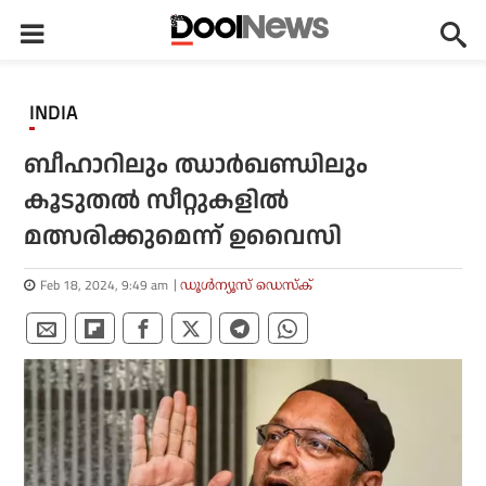
INDIA
ബീഹാറിലും ഝാർഖണ്ഡിലും
കൂടുതൽ സീറ്റുകളിൽ
മത്സരിക്കുമെന്ന് ഉവൈസി
Feb 18, 2024, 9:49 am
ഡൂള്‍ന്യൂസ് ഡെസ്‌ക്