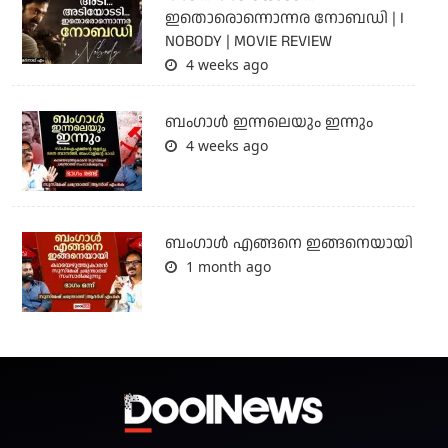
ഇതൊരൊന്നൊന്നര നോബഡി | I
NOBODY | MOVIE REVIEW
4 weeks ago
ബംഗാള്‍ ഇന്നലെയും ഇന്നും
4 weeks ago
ബം​ഗാൾ എങ്ങനെ ഇങ്ങനെയായി
1 month ago