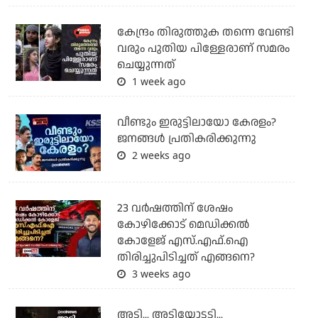
കേന്ദ്രം തിരുത്തുക തന്നെ വേണ്ടി
വരും പുതിയ പിള്ളേരാണ് സമരം
ചെയ്യുന്നത്
1 week ago
വീണ്ടും ഇരുട്ടിലായോ കേരളം?
ജനങ്ങൾ പ്രതികരിക്കുന്നു
2 weeks ago
23 വർഷത്തിന് ശേഷം
കോഴിക്കോട് മെഡിക്കൽ
കോളേജ് എസ്.എഫ്.ഐ
തിരിച്ചുപിടിച്ചത് എങ്ങനെ?
3 weeks ago
അടി... അടിയോടടി...