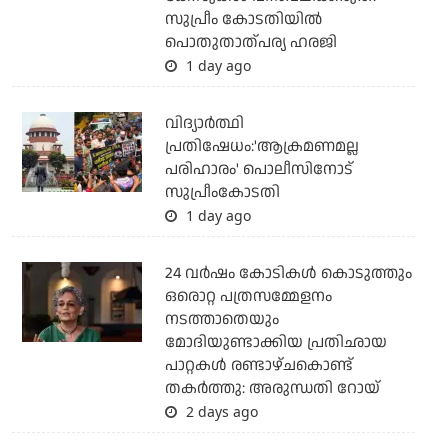
സുപ്രീം കോടതിയില്‍
പൊതുതാത്പര്യ ഹരജി
1 day ago
വിദ്യാര്‍ത്ഥി
പ്രതിഷേധം:'ആക്രമണമല്ല
പരിഹാരം' പൊലീസിനോട്
സുപ്രീംകോടതി
1 day ago
24 വര്‍ഷം കോടികള്‍ കൊടുത്തും
ഒരൊറ്റ പത്രസമ്മേളനം
നടത്താതെയും
മോദിയുണ്ടാക്കിയ പ്രതിഛായ
പാറ്റകള്‍ രണ്ടാഴ്ചകൊണ്ട്
തകര്‍ത്തു: അരുന്ധതി റോയ്
2 days ago