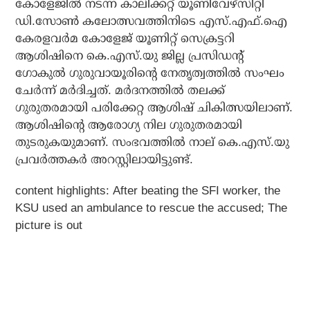
കോളേജില്‍ നടന്ന കാലിക്കറ്റ് യൂണിവേഴ്‌സിറ്റി
ഡി.സോണ്‍ കലോത്സവത്തിനിടെ എസ്.എഫ്.ഐ
കേരളവര്‍മ കോളേജ് യൂണിറ്റ് സെക്രട്ടറി
ആശിഷിനെ കെ.എസ്.യു ജില്ല പ്രസിഡന്റ്
ഗോകുല്‍ ഗുരുവായൂരിന്റെ നേതൃത്വത്തില്‍ സംഘം
ചേര്‍ന്ന് മര്‍ദിച്ചത്. മര്‍ദനത്തില്‍ തലക്ക്
ഗുരുതരമായി പരിക്കേറ്റ ആശിഷ് ചികിത്സയിലാണ്.
ആശിഷിന്റെ ആരോഗ്യ നില ഗുരുതരമായി
തുടരുകയുമാണ്. സംഭവത്തില്‍ നാല് കെ.എസ്.യു
പ്രവര്‍ത്തകര്‍ അറസ്റ്റിലായിട്ടുണ്ട്.
content highlights: After beating the SFI worker, the
KSU used an ambulance to rescue the accused; The
picture is out