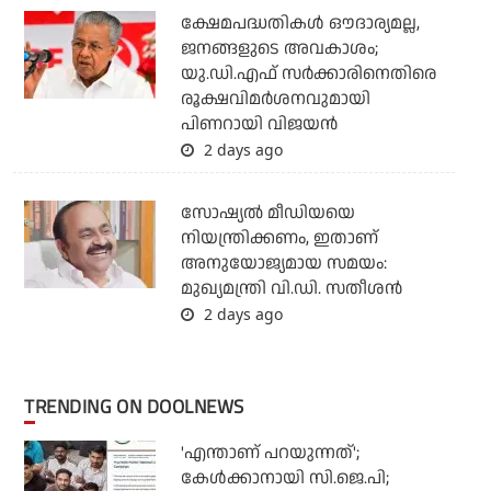
ക്ഷേമപദ്ധതികള്‍ ഔദാര്യമല്ല,
ജനങ്ങളുടെ അവകാശം;
യു.ഡി.എഫ് സര്‍ക്കാരിനെതിരെ
രൂക്ഷവിമര്‍ശനവുമായി
പിണറായി വിജയന്‍
2 days ago
സോഷ്യല്‍ മീഡിയയെ
നിയന്ത്രിക്കണം, ഇതാണ്
അനുയോജ്യമായ സമയം:
മുഖ്യമന്ത്രി വി.ഡി. സതീശന്‍
2 days ago
TRENDING ON DOOLNEWS
'എന്താണ് പറയുന്നത്';
കേള്‍ക്കാനായി സി.ജെ.പി;