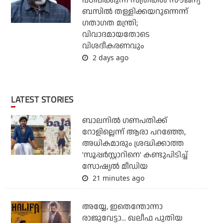
പഠിപ്പിക്കുന്ന സ്ത്രീകള്‍ സൗജന്യ
ബസില്‍ തള്ളിക്കയറുന്നെന്ന്
ഗതാഗത മന്ത്രി;
വിവാദമായതോടെ
വിശദീകരണവും
2 days ago
LATEST STORIES
ബാലനില്‍ ഗണപതിക്ക്
റോളില്ലെന്ന് ആരാ പറഞ്ഞേ,
അധികമാരും ശ്രദ്ധിക്കാത്ത
'സൂപ്പര്‍സ്റ്റാറിനെ' കണ്ടുപിടിച്ച്
സോഷ്യല്‍ മീഡിയ
21 minutes ago
അയ്യേ, ഇതെന്തോന്നാ
രാജുവേട്ടാ... ഖലീഫ പുതിയ