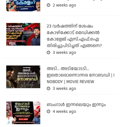
2 weeks ago
23 വർഷത്തിന് ശേഷം
കോഴിക്കോട് മെഡിക്കൽ
കോളേജ് എസ്.എഫ്.ഐ
തിരിച്ചുപിടിച്ചത് എങ്ങനെ?
3 weeks ago
അടി... അടിയോടടി...
ഇതൊരൊന്നൊന്നര നോബഡി | I
NOBODY | MOVIE REVIEW
3 weeks ago
ബംഗാള്‍ ഇന്നലെയും ഇന്നും
4 weeks ago