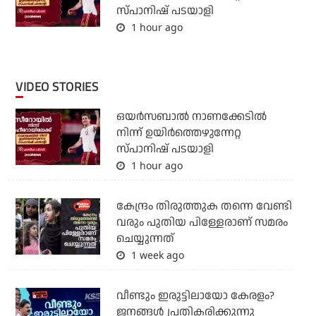
സ്പാനിഷ് പടയാളി
1 hour ago
VIDEO STORIES
ഒയര്‍സബാൽ നാണക്കേടിൽ
നിന്ന് ഉയിർത്തെഴുന്നേറ്റ
സ്പാനിഷ് പടയാളി
1 hour ago
കേന്ദ്രം തിരുത്തുക തന്നെ വേണ്ടി
വരും പുതിയ പിള്ളേരാണ് സമരം
ചെയ്യുന്നത്
1 week ago
വീണ്ടും ഇരുട്ടിലായോ കേരളം?
ജനങ്ങൾ പ്രതികരിക്കുന്നു