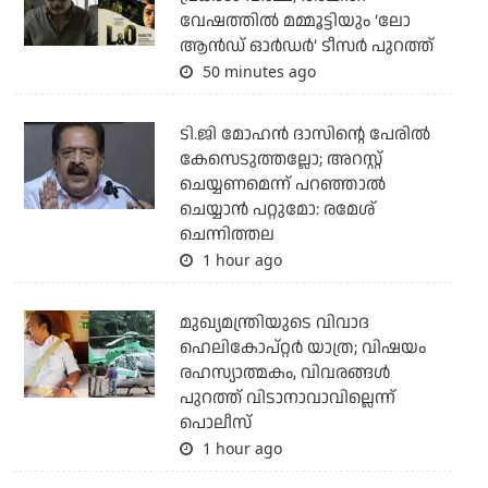
വേഷത്തിൽ മമ്മൂട്ടിയും ‘ലോ
ആൻഡ് ഓർഡർ’ ടീസർ പുറത്ത്
50 minutes ago
ടി.ജി മോഹന്‍ ദാസിന്റെ പേരില്‍
കേസെടുത്തല്ലോ; അറസ്റ്റ്
ചെയ്യണമെന്ന് പറഞ്ഞാല്‍
ചെയ്യാന്‍ പറ്റുമോ: രമേശ്
ചെന്നിത്തല
1 hour ago
മുഖ്യമന്ത്രിയുടെ വിവാദ
ഹെലികോപ്റ്റര്‍ യാത്ര; വിഷയം
രഹസ്യാത്മകം, വിവരങ്ങള്‍
പുറത്ത് വിടാനാവാവില്ലെന്ന്
പൊലീസ്
1 hour ago