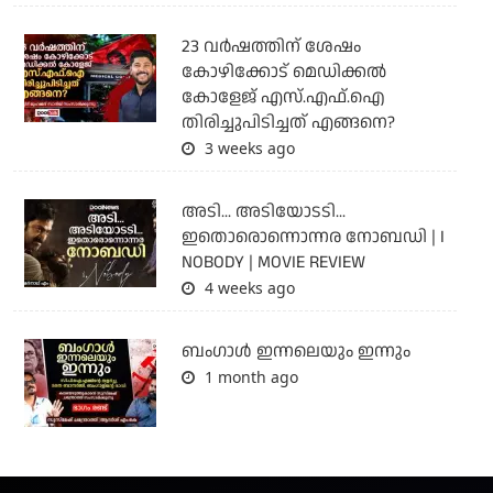
23 വർഷത്തിന് ശേഷം
കോഴിക്കോട് മെഡിക്കൽ
കോളേജ് എസ്.എഫ്.ഐ
തിരിച്ചുപിടിച്ചത് എങ്ങനെ?
3 weeks ago
അടി... അടിയോടടി...
ഇതൊരൊന്നൊന്നര നോബഡി | I
NOBODY | MOVIE REVIEW
4 weeks ago
ബംഗാള്‍ ഇന്നലെയും ഇന്നും
1 month ago