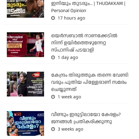
ഇനിയും തുടരും... | THUDAKKAM |
Personal Opinion
17 hours ago
ഒയര്‍സബാൽ നാണക്കേടിൽ
നിന്ന് ഉയിർത്തെഴുന്നേറ്റ
സ്പാനിഷ് പടയാളി
1 day ago
കേന്ദ്രം തിരുത്തുക തന്നെ വേണ്ടി
വരും പുതിയ പിള്ളേരാണ് സമരം
ചെയ്യുന്നത്
1 week ago
വീണ്ടും ഇരുട്ടിലായോ കേരളം?
ജനങ്ങൾ പ്രതികരിക്കുന്നു
3 weeks ago