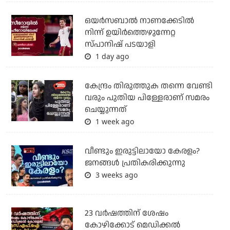
ഒയര്‍സബാൽ നാണക്കേടിൽ
നിന്ന് ഉയിർത്തെഴുന്നേറ്റ
സ്പാനിഷ് പടയാളി
1 day ago
കേന്ദ്രം തിരുത്തുക തന്നെ വേണ്ടി
വരും പുതിയ പിള്ളേരാണ് സമരം
ചെയ്യുന്നത്
1 week ago
വീണ്ടും ഇരുട്ടിലായോ കേരളം?
ജനങ്ങൾ പ്രതികരിക്കുന്നു
3 weeks ago
23 വർഷത്തിന് ശേഷം
കോഴിക്കോട് മെഡിക്കൽ