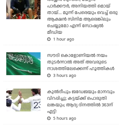
പാര്‍ക്കൗര്‍, അനിയത്തി മൊയ്
തായ്.... മൂന്ന് പേരെയും വെച്ച് ഒരു
ആക്ഷന്‍ സിനിമ ആരെങ്കിലും
ചെയ്യുമോ എന്ന് സോഷ്യല്‍
മീഡിയ
1 hour ago
സൗദി കൊളോണിയല്‍ നയം
തുടര്‍ന്നാല്‍ അത് അവരുടെ
നാശത്തിലേക്കെന്ന് ഹൂത്തികള്‍
3 hours ago
കുല്‍ദീപും ജഡേജയും മാനവും
വിറപ്പിച്ചു; കട്ടയ്ക്ക് പൊരുതി
ലങ്കയും; ആദ്യ ദിനത്തില്‍ 363ന്
എട്ട്!
5 hours ago