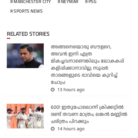
MANCHESTER CITY
NEYMAR
PSG
SPORTS NEWS
RELATED STORIES
അങ്ങനെയൊരു ബൗളറെ,
അവന്‍ ഇനി എത്ര
മികച്ചവനാണെങ്കിലും ലോകകപ്പ്
കളിപ്പിക്കാനാവില്ല; സൂപ്പര്‍
താരങ്ങളുടെ ഭാവിയെ കുറിച്ച്
ചോപ്ര
13 hours ago
600! ഇതുപോലൊന്ന് ക്രിക്കറ്റില്‍
രണ്ട് തവണ മാത്രം; ലങ്കന്‍ മണ്ണില്‍
ചരിത്രം പിറക്കും
14 hours ago