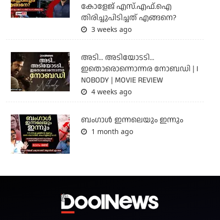
കോളേജ് എസ്.എഫ്.ഐ
തിരിച്ചുപിടിച്ചത് എങ്ങനെ?
3 weeks ago
അടി... അടിയോടടി...
ഇതൊരൊന്നൊന്നര നോബഡി | I
NOBODY | MOVIE REVIEW
4 weeks ago
ബംഗാള്‍ ഇന്നലെയും ഇന്നും
1 month ago