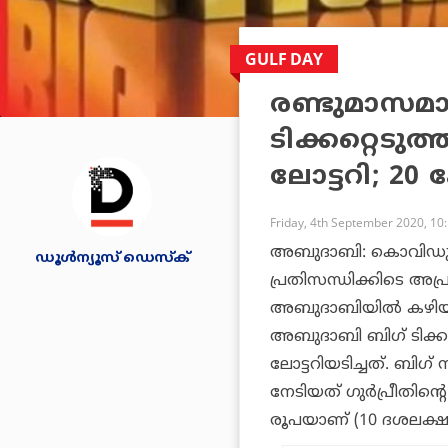
GULF DAY
രണ്ടുമാസമാ
ടിക്കറ്റെടു
ലോട്ടറി; 20
Friday, 4th September 2020, 10
അബുദാബി: കൊവിഡും 
ഡൂള്‍ന്യൂസ് ഡെസ്‌ക്
പ്രതിസന്ധിക്കിടെ അ
അബുദാബിയില്‍ കഴിയുന്
അബുദാബി ബിഗ് ടിക്കറ്റ
ലോട്ടറിയടിച്ചത്. ബിഗ് 
നേടിയത് ഗുര്‍പ്രീതിന്റ
രൂപയാണ് (10 ദശലക്ഷം