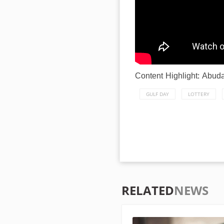
Content Highlight: Abudab
GULF DAY
LOTTERY
RELATED
NEWS