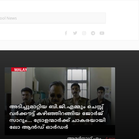
MALAYALAM CINEMA
അടിച്ചുമാറ്റിയ ബി.ജി.എമ്മും ചെസ്റ്റ്
വര്‍ക്കൗട്ട് കഴിഞ്ഞിറങ്ങിയ ജോര്‍ജ്
സാറും... ട്രോളന്മാര്‍ക്ക് ചാകരയായി
ലോ ആന്‍ഡ് ഓര്‍ഡര്‍
4 min
അമര്‍നാഥ് എം.