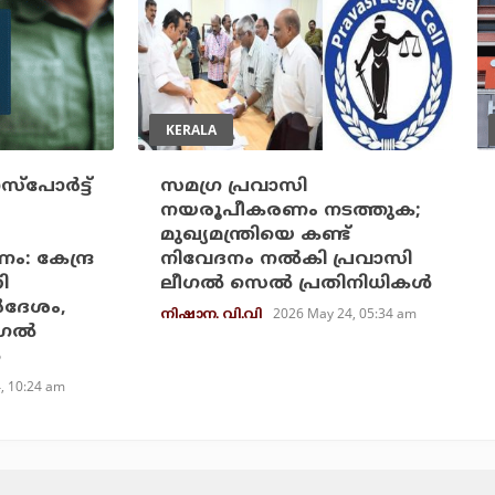
KERALA
‌പോര്‍ട്ട്
സമഗ്ര പ്രവാസി
നയരൂപീകരണം നടത്തുക;
മുഖ്യമന്ത്രിയെ കണ്ട്
: കേന്ദ്ര
നിവേദനം നല്‍കി പ്രവാസി
ി
ലീഗല്‍ സെല്‍ പ്രതിനിധികള്‍
‍ദേശം,
2026 May 24, 05:34 am
നിഷാന. വി.വി
ഗല്‍
‍
4, 10:24 am