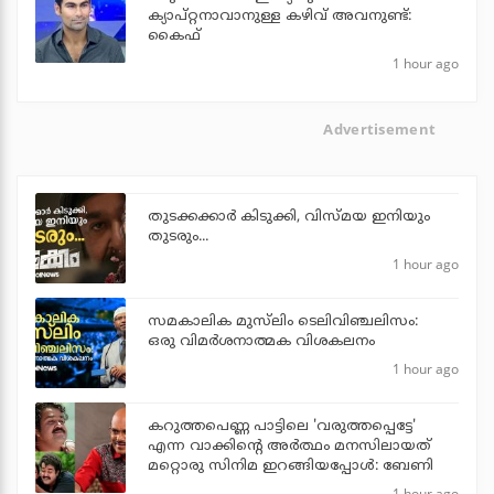
ക്യാപ്റ്റനാവാനുള്ള കഴിവ് അവനുണ്ട്:
കൈഫ്
1 hour ago
Advertisement
തുടക്കക്കാര്‍ കിടുക്കി, വിസ്മയ ഇനിയും
തുടരും...
1 hour ago
സമകാലിക മുസ്‌ലിം ടെലിവിഞ്ചലിസം:
ഒരു വിമര്‍ശനാത്മക വിശകലനം
1 hour ago
കറുത്തപെണ്ണ പാട്ടിലെ 'വരുത്തപ്പെട്ടേ'
എന്ന വാക്കിന്റെ അർത്ഥം മനസിലായത്
മറ്റൊരു സിനിമ ഇറങ്ങിയപ്പോൾ: ബേണി
1 hour ago