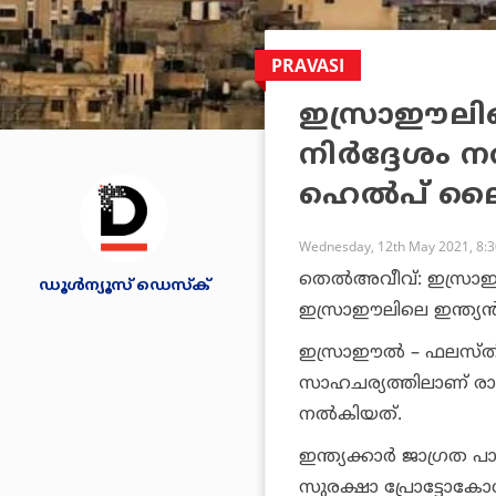
PRAVASI
ഇസ്രാഈലിലെ 
നിര്‍ദ്ദേശം 
ഹെല്‍പ് ലൈന
Wednesday, 12th May 2021, 8:
തെല്‍അവീവ്: ഇസ്രാഈലില
ഡൂള്‍ന്യൂസ് ഡെസ്‌ക്
ഇസ്രാഈലിലെ ഇന്ത്യന
ഇസ്രാഈല്‍ – ഫലസ്തീന
സാഹചര്യത്തിലാണ് രാജ്യ
നല്‍കിയത്.
ഇന്ത്യക്കാര്‍ ജാഗ്രത
സുരക്ഷാ പ്രോട്ടോകോള