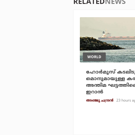
RELATED
NEWS
WORLD
ഹോര്‍മുസ് കടലിടുക
ഒമാനുമായുള്ള കരാ
അന്തിമ ഘട്ടത്തിലെ
ഇറാന്‍
23 hours a
അഞ്ജു ചന്ദ്രന്‍