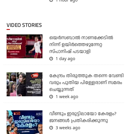
VIDEO STORIES
ഒയര്‍സബാൽ നാണക്കേടിൽ
നിന്ന് ഉയിർത്തെഴുന്നേറ്റ
സ്പാനിഷ് പടയാളി
1 day ago
കേന്ദ്രം തിരുത്തുക തന്നെ വേണ്ടി
വരും പുതിയ പിള്ളേരാണ് സമരം
ചെയ്യുന്നത്
1 week ago
വീണ്ടും ഇരുട്ടിലായോ കേരളം?
ജനങ്ങൾ പ്രതികരിക്കുന്നു
3 weeks ago