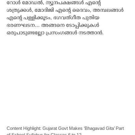
റോള്‍ മോഡല്‍, ന്യൂനപക്ഷങ്ങള്‍ എന്റെ
ശത്രുക്കള്‍, മോദിജി എന്റെ ദൈവം, അമ്പലങ്ങള്‍
എന്റെ പള്ളിക്കൂടം, ഭഗവത്ഗീത പുതിയ
ഭരണഘടന… അങ്ങനെ ടോപ്പിക്കുകള്‍
ഒരുപാടുണ്ടല്ലോ പ്രസംഗങ്ങള്‍ നടത്താന്‍.
Content Highlight: Gujarat Govt Makes ‘Bhagavad Gita’ Part
of School Syllabus for Classes 6 to 12