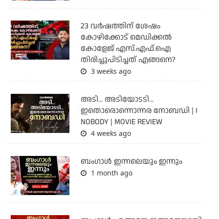
23 വർഷത്തിന് ശേഷം
കോഴിക്കോട് മെഡിക്കൽ
കോളേജ് എസ്.എഫ്.ഐ
തിരിച്ചുപിടിച്ചത് എങ്ങനെ?
3 weeks ago
അടി... അടിയോടടി...
ഇതൊരൊന്നൊന്നര നോബഡി | I
NOBODY | MOVIE REVIEW
4 weeks ago
ബംഗാള്‍ ഇന്നലെയും ഇന്നും
1 month ago