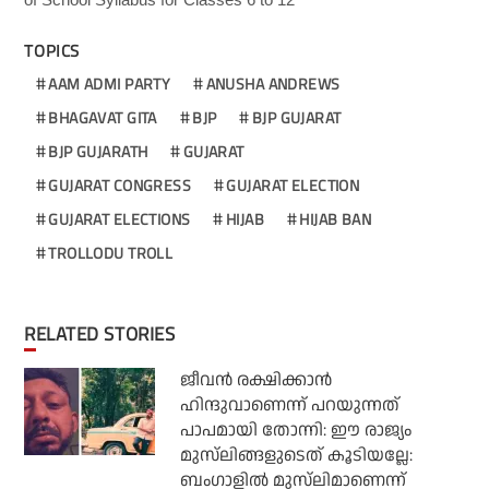
TOPICS
AAM ADMI PARTY
ANUSHA ANDREWS
BHAGAVAT GITA
BJP
BJP GUJARAT
BJP GUJARATH
GUJARAT
GUJARAT CONGRESS
GUJARAT ELECTION
GUJARAT ELECTIONS
HIJAB
HIJAB BAN
TROLLODU TROLL
RELATED STORIES
ജീവന്‍ രക്ഷിക്കാന്‍
ഹിന്ദുവാണെന്ന് പറയുന്നത്
പാപമായി തോന്നി: ഈ രാജ്യം
മുസ്‌ലിങ്ങളുടെത് കൂടിയല്ലേ:
ബംഗാളില്‍ മുസ്‌ലിമാണെന്ന്