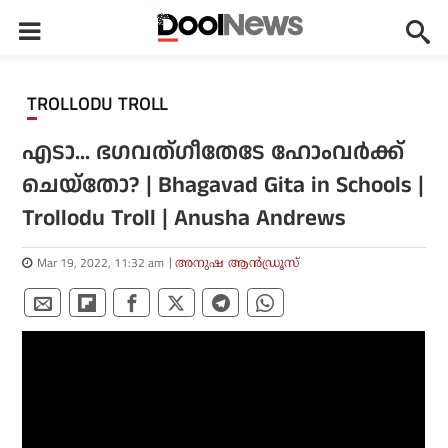
TROLLODU TROLL
എടാ... ഭഗവത്ഗീതേടേ ഹോംവര്‍ക്ക്
ചെയ്തോ? | Bhagavad Gita in Schools |
Trollodu Troll | Anusha Andrews
Mar 19, 2022, 11:32 am
അനുഷ ആന്‍ഡ്രൂസ്