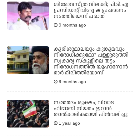
ശിരോവസ്ത്ര വിലക്ക്; പി.ടി.എ
പ്രസിഡന്റ് വിദ്വേഷ പ്രചരണം
നടത്തിയെന്ന് പരാതി
9 months ago
കുരിശുമാലയും കുങ്കുമവും
നിരോധിക്കുമോ? പള്ളുരുത്തി
സ്വകാര്യ സ്‌കൂളിലെ തട്ടം
നിരോധനത്തില്‍ യൂഹാനോന്‍
മാര്‍ മിലിത്തിയോസ്
9 months ago
സമ്മർദം രൂക്ഷം; വിവാദ
ഹിജാബ് നിയമം ഇറാൻ
താത്കാലികമായി പിൻവലിച്ചു
1 year ago