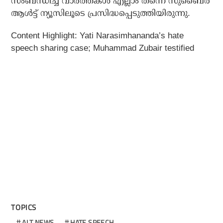
സംബന്ധിച്ച വാര്‍ത്തകള്‍ എല്ലാം തന്നെ സുബൈര്‍
ആള്‍ട്ട് ന്യൂസിലൂടെ പ്രസിദ്ധപ്പെടുത്തിയിരുന്നു.
Content Highlight: Yati Narasimhananda’s hate
speech sharing case; Muhammad Zubair testified
TOPICS
ALT NEWS
HATE SPEECH