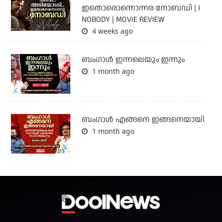
ഇതൊരൊന്നൊന്നര നോബഡി | I
NOBODY | MOVIE REVIEW
4 weeks ago
ബംഗാള്‍ ഇന്നലെയും ഇന്നും
1 month ago
ബം​ഗാൾ എങ്ങനെ ഇങ്ങനെയായി
1 month ago