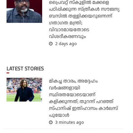
പ്രൈവറ്റ് സ്‌കൂളില്‍ മക്കളെ
പഠിപ്പിക്കുന്ന സ്ത്രീകള്‍ സൗജന്യ
ബസില്‍ തള്ളിക്കയറുന്നെന്ന്
ഗതാഗത മന്ത്രി;
വിവാദമായതോടെ
വിശദീകരണവും
2 days ago
LATEST STORIES
മികച്ച താരം, അദ്ദേഹം
വര്‍ഷങ്ങളായി
സ്ഥിരതയോടെയാണ്
കളിക്കുന്നത്; തുറന്ന് പറഞ്ഞ്
സ്പാനിഷ് ഇതിഹാസം കാര്‍ലസ്
പുയോള്‍
3 minutes ago