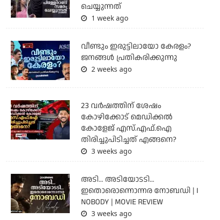
ചെയ്യുന്നത്
1 week ago
വീണ്ടും ഇരുട്ടിലായോ കേരളം?
ജനങ്ങൾ പ്രതികരിക്കുന്നു
2 weeks ago
23 വർഷത്തിന് ശേഷം
കോഴിക്കോട് മെഡിക്കൽ
കോളേജ് എസ്.എഫ്.ഐ
തിരിച്ചുപിടിച്ചത് എങ്ങനെ?
3 weeks ago
അടി... അടിയോടടി...
ഇതൊരൊന്നൊന്നര നോബഡി | I
NOBODY | MOVIE REVIEW
3 weeks ago