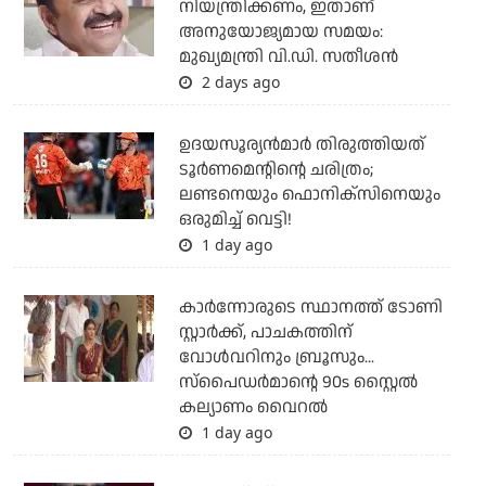
നിയന്ത്രിക്കണം, ഇതാണ്
അനുയോജ്യമായ സമയം:
മുഖ്യമന്ത്രി വി.ഡി. സതീശന്‍
2 days ago
ഉദയസൂര്യന്‍മാര്‍ തിരുത്തിയത്
ടൂര്‍ണമെന്റിന്റെ ചരിത്രം;
ലണ്ടനെയും ഫൊനിക്‌സിനെയും
ഒരുമിച്ച് വെട്ടി!
1 day ago
കാര്‍ന്നോരുടെ സ്ഥാനത്ത് ടോണി
സ്റ്റാര്‍ക്ക്, പാചകത്തിന്
വോള്‍വറിനും ബ്രൂസും...
സ്‌പൈഡര്‍മാന്റെ 90s സ്റ്റൈല്‍
കല്യാണം വൈറല്‍
1 day ago