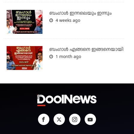
ബംഗാള്‍ ഇന്നലെയും ഇന്നും
4 weeks ago
ബം​ഗാൾ എങ്ങനെ ഇങ്ങനെയായി
1 month ago