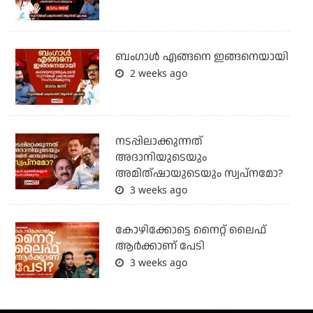
ബം​ഗാൾ എങ്ങനെ ഇങ്ങനെയായി
2 weeks ago
നടപ്പിലാക്കുന്നത്
അദാനിയുടെയും
അമിത്ഷായുടെയും സ്വപ്നമോ?
3 weeks ago
കോഴിക്കോട്ടെ നൈറ്റ്‌ ലൈഫ്
ആർക്കാണ് പേടി
3 weeks ago