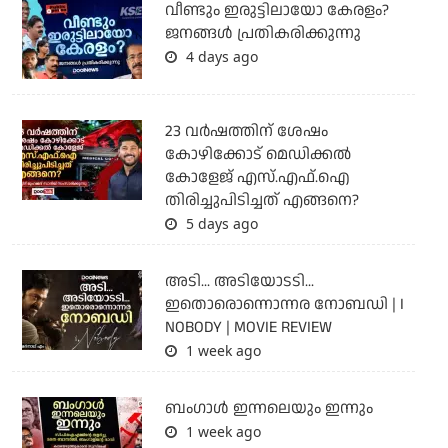
വീണ്ടും ഇരുട്ടിലായോ കേരളം?
ജനങ്ങൾ പ്രതികരിക്കുന്നു
4 days ago
23 വർഷത്തിന് ശേഷം
കോഴിക്കോട് മെഡിക്കൽ
കോളേജ് എസ്.എഫ്.ഐ
തിരിച്ചുപിടിച്ചത് എങ്ങനെ?
5 days ago
അടി... അടിയോടടി...
ഇതൊരൊന്നൊന്നര നോബഡി | I
NOBODY | MOVIE REVIEW
1 week ago
ബംഗാള്‍ ഇന്നലെയും ഇന്നും
1 week ago