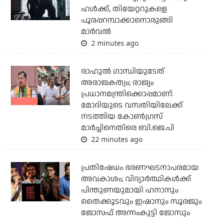
ഹള്‍ക്ക്, തിയേറ്ററുകളെ
പൂരപ്പറമ്പാക്കാനൊരുങ്ങി
മാര്‍വല്‍
2 minutes ago
രാഹുല്‍ ഗാന്ധിയുടേത്
അരാജകത്വം; രാജ്യം
പ്രധാനമന്ത്രിക്കൊപ്പമാണ്:
മോദിയുടെ വസതിയിലേക്ക്
നടത്തിയ കോണ്‍ഗ്രസ്
മാര്‍ച്ചിനെതിരെ ബി.ജെ.പി
22 minutes ago
പ്രതിഷേധം ഭരണഘടനാപരമായ
അവകാശം; വിദ്യാര്‍ത്ഥികള്‍ക്ക്
പിന്തുണയുമായി ഹനാനും
തൈക്കൂടവും ഇഷാനും സൂരജും
ജോസഫ് അന്നംകുട്ടി ജോസും