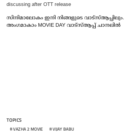
discussing after OTT release
സിനിമാലോകം ഇനി നിങ്ങളുടെ വാട്സ്ആപ്പിലും.
അം​ഗമാകാം MOVIE DAY വാട്സ്ആപ്പ് ചാനലിൽ
TOPICS
VAZHA 2 MOVIE
VIJAY BABU