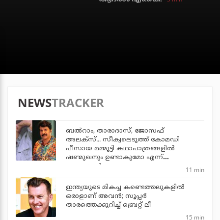
NEWS
TRACKER
ബല്‍റാം, താരാദാസ്, ജോസഫ്
അലക്‌സ്... സീക്വലെടുത്ത് കോമഡി
പീസായ മമ്മൂട്ടി കഥാപാത്രങ്ങളില്‍
ഷണ്മുഖനും ഉണ്ടാകുമോ എന്ന്
ആരാധകര്‍
11 min
ഇന്ത്യയുടെ മികച്ച കണ്ടെത്തലുകളില്‍
ഒരാളാണ് അവന്‍; സൂപ്പര്‍
താരത്തെക്കുറിച്ച് ബ്രെറ്റ് ലീ
15 min