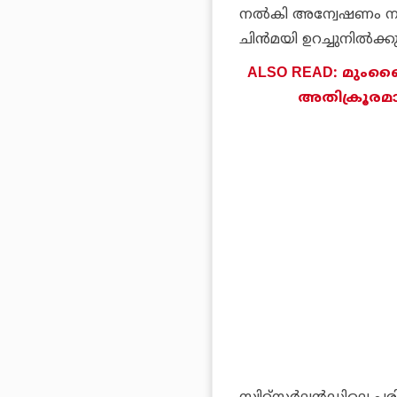
നല്‍കി അന്വേഷണം നട
ചിന്‍മയി ഉറച്ചുനില്‍
ALSO READ: മുംബൈ
അതിക്രൂരമായ