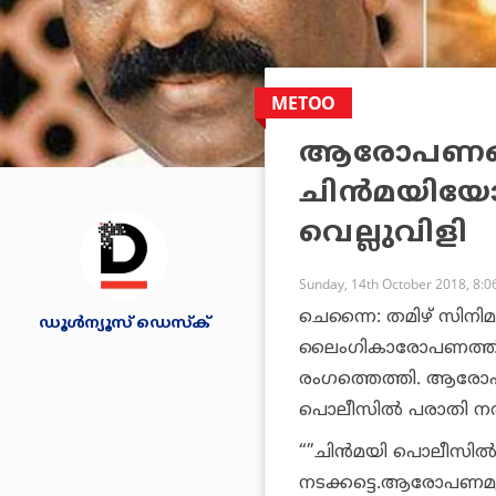
METOO
ആരോപണങ്ങ
ചിന്‍മയിയോട
വെല്ലുവിളി
Sunday, 14th October 2018, 8:
ചെന്നൈ: തമിഴ് സിനിമാ
ഡൂള്‍ന്യൂസ് ഡെസ്‌ക്
ലൈംഗികാരോപണത്തില
രംഗത്തെത്തി. ആരോപ
പൊലീസില്‍ പരാതി നല്‍
“”ചിന്‍മയി പൊലീസില്
നടക്കട്ടെ.ആരോപണമുന