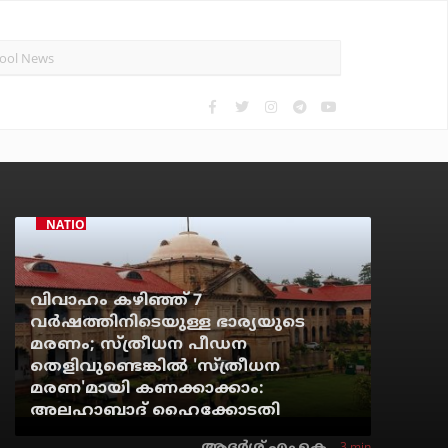
NATIONAL NEWS
വിവാഹം കഴിഞ്ഞ് 7
വര്‍ഷത്തിനിടെയുള്ള ഭാര്യയുടെ
മരണം; സ്ത്രീധന പീഡന
തെളിവുണ്ടെങ്കില്‍ 'സ്ത്രീധന
മരണ'മായി കണക്കാക്കാം:
അലഹാബാദ് ഹൈക്കോടതി
3 min
ആദർശ് എം.കെ.