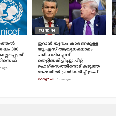
TRENDING
ത്തല്‍
ഇറാന്‍ യുദ്ധം കാരണമുള്ള
ശേഷം 300
യു.എസ് ആയുധക്ഷാമം
ലപ്പെട്ടത്
പരിഹരിച്ചെന്ന്
ുണിസെഫ്
തെറ്റിദ്ധരിപ്പിച്ചു; പീറ്റ്
ഹെഗ്‌സെത്തിനോട് കടുത്ത
s ago
ഭാഷയില്‍ പ്രതികരിച്ച് ട്രംപ്
1 day ago
റെന്വര്‍ പി