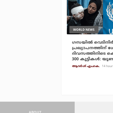
WORLD NEWS
ഗസയില്‍ വെടിനിര്‍
പ്രഖ്യാപനത്തിന് 
ദിവസത്തിനിടെ കൊല്
300 കുട്ടികള്‍: യ
14 hour
ആദർശ് എം.കെ.
ABOUT