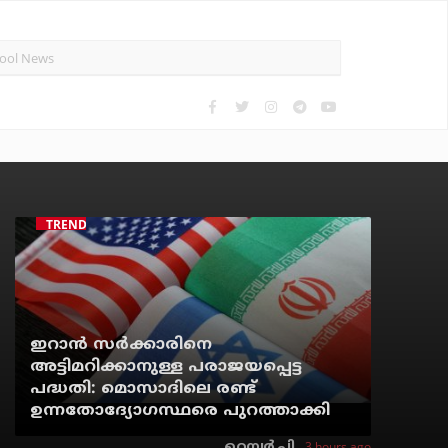
TRENDING
ഇറാന്‍ സര്‍ക്കാരിനെ
അട്ടിമറിക്കാനുള്ള പരാജയപ്പെട്ട
പദ്ധതി: മൊസാദിലെ രണ്ട്
ഉന്നതോദ്യോഗസ്ഥരെ പുറത്താക്കി
3 hours ago
റെന്വര്‍ പി