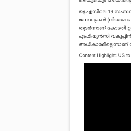
തടയുകയും ചെയ്തിരുന
യു.എസിലെ 19 സംസ്ഥാനങ
ജനറലുകള്‍ (നിയമോപദ
തുടര്‍ന്നാണ് കോടതി ഉത്
എഫിഷ്യന്‍സി വകുപ്പിന്
അധികാരമില്ലെന്നാണ് 
Content Highlight: US to