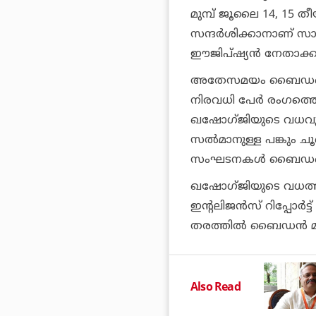
മുമ്പ് ജൂലൈ 14, 15
സന്ദര്‍ശിക്കാനാണ് സ
ഈജിപ്ഷ്യന്‍ നേതാക്ക
അതേസമയം ബൈഡന്റെ സൗ
നിരവധി പേര്‍ രംഗത്തെത
ഖഷോഗ്ജിയുടെ വധവും 
സല്‍മാനുള്ള പങ്കും ച
സംഘടനകള്‍ ബൈഡന്റെ 
ഖഷോഗ്ജിയുടെ വധത്തി
ഇന്റലിജന്‍സ് റിപ്പോര
തരത്തില്‍ ബൈഡന്‍ മുമ
Also Read