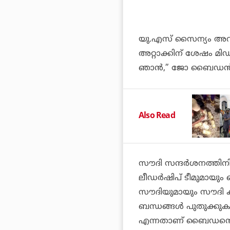
യു.എസ് സൈന്യം അവിടെ 
അറ്റാക്കിന് ശേഷം മിഡി
ഞാന്‍,” ജോ ബൈഡന്‍
Also Read
സൗദി സന്ദര്‍ശനത്തിന
ലീഡര്‍ഷിപ് ടീമുമായും
സൗദിയുമായും സൗദി കി
ബന്ധങ്ങള്‍ പുതുക്കു
എന്നതാണ് ബൈഡന്റെ സന