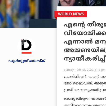
WORLD NEWS
എന്റെ തീരു
വിയോജിക്കു
എന്നാല്‍ മ
അജണ്ടയിലുണ
ന്യായീകരിച
ഡൂള്‍ന്യൂസ് ഡെസ്‌ക്
Sunday, 10th July 2022, 6:13 pm
വാഷിങ്ടണ്‍: തന്റെ സൗ
ജോ ബൈഡന്‍. അടുത്തയ
പ്രതികരണവുമായി പ്രസ
തന്റെ തീരുമാനത്തോട്
അറിയാമെന്നും എന്നാല