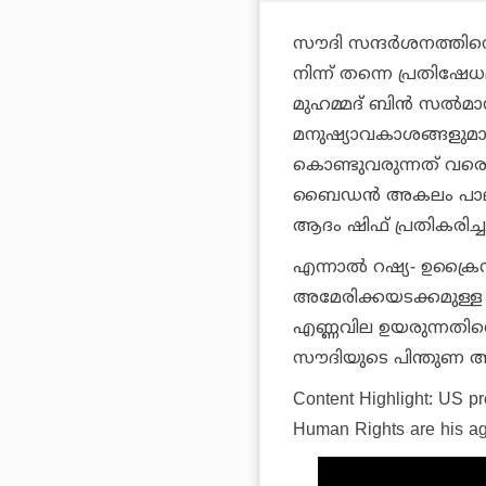
സൗദി സന്ദര്‍ശനത്തിനെത
നിന്ന് തന്നെ പ്രതിഷേ
മുഹമ്മദ് ബിന്‍ സല്‍
മനുഷ്യാവകാശങ്ങളുമായ
കൊണ്ടുവരുന്നത് വരെ സ
ബൈഡന്‍ അകലം പാലിക്ക
ആദം ഷിഫ് പ്രതികരിച്ച
എന്നാല്‍ റഷ്യ- ഉക്രൈന്
അമേരിക്കയടക്കമുള്ള ര
എണ്ണവില ഉയരുന്നതിന്റ
സൗദിയുടെ പിന്തുണ അ
Content Highlight: US pr
Human Rights are his a