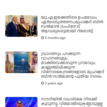
യു.എ.ഇക്കെതിരെ ഉപരോധം
ഏര്‍പ്പെടുത്തണം;മുഹമ്മദ് ബിന്‍
സല്‍മാന്‍ ട്രംപിനോട്
ആവശ്യപ്പെട്ടതായി റിപ്പോര്‍ട്ട്
5 months ago
ഡ്രാഗണും പറക്കുന്ന
വാഹനങ്ങളും
മടക്കിവെക്കാവുന്ന ഗ്രാമവും;
കണ്ണഞ്ചിപ്പിക്കുന്ന
വിനോദകേന്ദ്രങ്ങളോടെ മുഹമ്മദ്
ബിന്‍ സല്‍മാന്റെ പുതിയ നഗരം
3 years ago
സൗദിയിൽ വധശിക്ഷ നിരക്ക്
കൂടുന്നു; വിയോജിപ്പുകളോടുള്ള