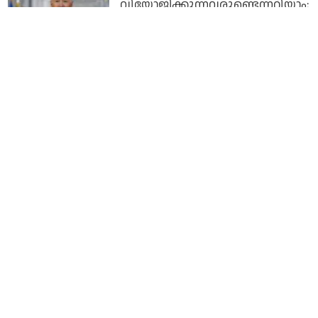
വിയോജിക്കുന്നവരുണ്ടെന്നറിയാം;
എന്നാല്‍ മനുഷ്യാവകാശങ്ങള്‍
എന്റെ അജണ്ടയിലുണ്ട്; സൗദി
സന്ദര്‍ശനത്തെ ന്യായീകരിച്ച് ജോ
ബൈഡന്‍
4 years ago
ഉക്രൈനിലെ റഷ്യയുടെ യുദ്ധ
കുറ്റകൃത്യങ്ങള്‍ക്ക്
മൂലധനമാകുന്നത് സൗദിയുടെ
എണ്ണ നയം: യു.എസ്
ഡെമോക്രാറ്റ്‌സ്
4 years ago
മുഹമ്മദ് ബിന്‍ സല്‍മാന്റെ
സന്ദര്‍ശനത്തിന് മുന്നോടിയായി
ഖഷോഗ്ജി വധക്കേസ്
അവസാനിപ്പിച്ച് തുര്‍ക്കി കോടതി
4 years ago