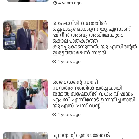
4 years ago
ഖഷോഗ്ജി വധത്തില്‍
ഒച്ചപ്പാടുണ്ടാക്കുന്ന യു.എസാണ്
ഷിറീന്‍ അബു അഖ്‌ലേയുടെ
കൊലപാതകത്തെ
കുറച്ചുകാണുന്നത്; യു.എസിന്റേത്
ഇരട്ടത്താപ്പെന്ന് സൗദി
4 years ago
ബൈഡന്റെ സൗദി
സന്ദര്‍ശനത്തില്‍ ചര്‍ച്ചയായി
ജമാല്‍ ഖഷോഗ്ജി വധം; വിഷയം
എം.ബി.എസിനോട് ഉന്നയിച്ചതായി
യു.എസ് പ്രസിഡന്റ്
4 years ago
എന്റെ തീരുമാനത്തോട്