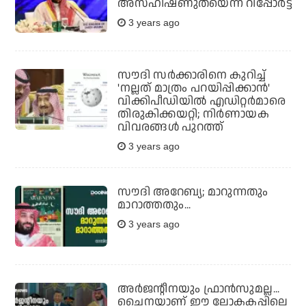
അസഹിഷ്ണുതയെന്ന് റിപ്പോർട്ട്
3 years ago
സൗദി സര്‍ക്കാരിനെ കുറിച്ച്
'നല്ലത് മാത്രം പറയിപ്പിക്കാന്‍'
വിക്കിപീഡിയില്‍ എഡിറ്റര്‍മാരെ
തിരുകിക്കയറ്റി; നിര്‍ണായക
വിവരങ്ങള്‍ പുറത്ത്
3 years ago
സൗദി അറേബ്യ; മാറുന്നതും
മാറാത്തതും...
3 years ago
അര്‍ജന്റീനയും ഫ്രാന്‍സുമല്ല...
ചൈനയാണ് ഈ ലോകകപ്പിലെ