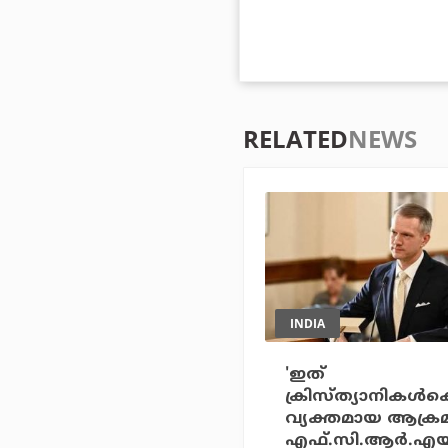
RELATED
NEWS
INDIA
'ഇത്
ക്രിസ്ത്യാനികള്‍
വ്യക്തമായ ആക്ര
എഫ്.സി.ആര്‍.എയ