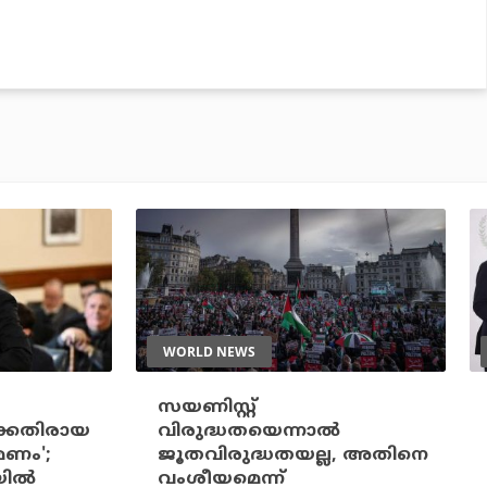
WORLD NEWS
സയണിസ്റ്റ്
ക്കെതിരായ
വിരുദ്ധതയെന്നാല്‍
മണം';
ജൂതവിരുദ്ധതയല്ല, അതിനെ
ില്‍
വംശീയമെന്ന്