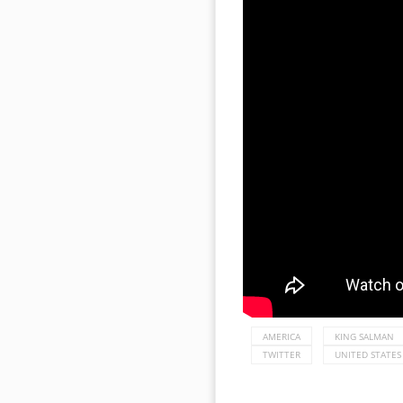
AMERICA
KING SALMAN
TWITTER
UNITED STATES