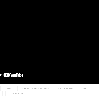
MBS
MUHAMMED BIN SALMAN
SAUDI ARABIA
SPY
WORLD NEWS