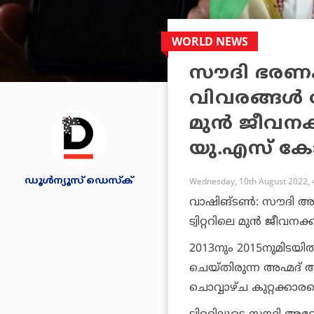
WORLD NEWS
സൗദി ഭരണകൂ
വിവരങ്ങള്‍ ചോ
മുന്‍ ജീവനക്
യു.എസ് ക
ഡൂള്‍ന്യൂസ് ഡെസ്‌ക്
Wednesday, 10th August 2022, 
വാഷിങ്ടണ്‍: സൗദി അറേ
ട്വിറ്ററിലെ മുന്‍ ജീവന
2013നും 2015നുമിടയില്
ചെയ്തിരുന്ന അഹ്മദ
ചൊവ്വാഴ്ച കുറ്റക്കാരനെ