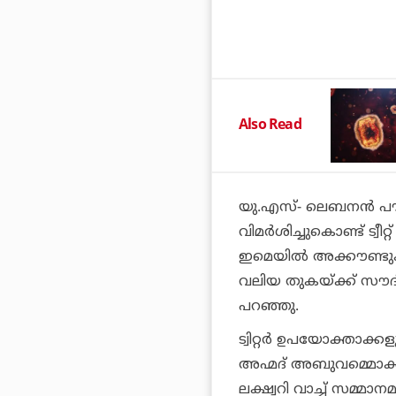
Also Read
യു.എസ്- ലെബനന്‍ പ
വിമര്‍ശിച്ചുകൊണ്ട് ട്
ഇമെയില്‍ അക്കൗണ്ടു
വലിയ തുകയ്ക്ക് സൗദി ഉ
പറഞ്ഞു.
ട്വിറ്റര്‍ ഉപയോക്താക
അഹ്മദ് അബുവമ്മൊക്ക്
ലക്ഷ്വറി വാച്ച് സമ്മ