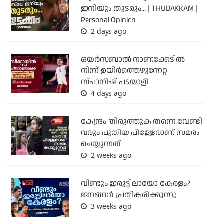
ഇനിയും തുടരും... | THUDAKKAM |
Personal Opinion
2 days ago
ഒയര്‍സബാൽ നാണക്കേടിൽ
നിന്ന് ഉയിർത്തെഴുന്നേറ്റ
സ്പാനിഷ് പടയാളി
4 days ago
കേന്ദ്രം തിരുത്തുക തന്നെ വേണ്ടി
വരും പുതിയ പിള്ളേരാണ് സമരം
ചെയ്യുന്നത്
2 weeks ago
വീണ്ടും ഇരുട്ടിലായോ കേരളം?
ജനങ്ങൾ പ്രതികരിക്കുന്നു
3 weeks ago