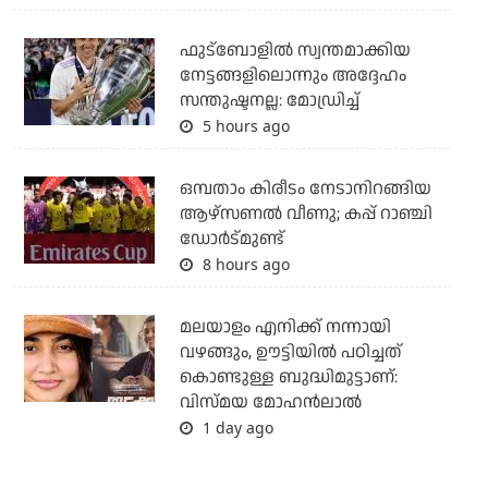
ഫുട്ബോളില്‍ സ്വന്തമാക്കിയ
നേട്ടങ്ങളിലൊന്നും അദ്ദേഹം
സന്തുഷ്ടനല്ല: മോഡ്രിച്ച്
5 hours ago
ഒമ്പതാം കിരീടം നേടാനിറങ്ങിയ
ആഴ്സണല്‍ വീണു; കപ്പ് റാഞ്ചി
ഡോര്‍ട്മുണ്ട്
8 hours ago
മലയാളം എനിക്ക് നന്നായി
വഴങ്ങും, ഊട്ടിയില്‍ പഠിച്ചത്
കൊണ്ടുള്ള ബുദ്ധിമുട്ടാണ്:
വിസ്മയ മോഹന്‍ലാല്‍
1 day ago