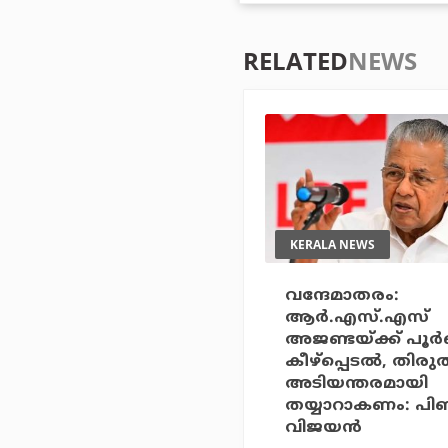
RELATED
NEWS
KERALA NEWS
വന്ദേമാതരം:
ആര്‍.എസ്.എസ്
അജണ്ടയ്ക്ക് പൂര
കീഴ്‌പ്പെടല്‍, തിരു
അടിയന്തരമായി
തയ്യാറാകണം: പി
വിജയന്‍