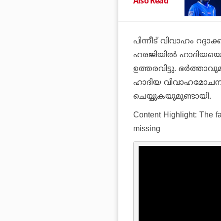
Also Read
പിന്നീട് വിവാഹം റദ്ദ
ഹരജിയില്‍ ഹാദിയയെ
ഉത്തരവിട്ടു. ഭര്‍ത്താവ
ഹാദിയ വിവാഹമോചനം 
ചെയ്യുകയുമുണ്ടായി.
Content Highlight:
The fa
missing