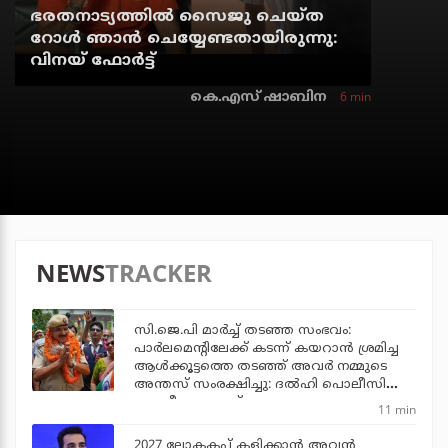
ഭരതനാട്യത്തിൽ സൈജു ചെയ്ത
റോൾ ഞാൻ ചെയ്യേണ്ടതായിരുന്നു:
വിനയ് ഫോർട്ട്
6 min
കെ.എസ് ഷാബിന
NEWS
TRACKER
സി.ജെ.പി മാര്‍ച്ച് തടഞ്ഞ സംഭവം:
പാര്‍ലമെന്റിലേക്ക് കടന്ന് കയറാന്‍ ശ്രമിച്ച
ആള്‍ക്കൂട്ടത്തെ തടഞ്ഞ് അവര്‍ നമ്മുടെ
അന്തസ് സംരക്ഷിച്ചു: ദല്‍ഹി പൊലീസിന്
ജനകീയ കൂട്ടായ്മയുടെ ആദരം
11 min
2027 ലോകകപ്പ് കളിക്കാന്‍ അവന്‍