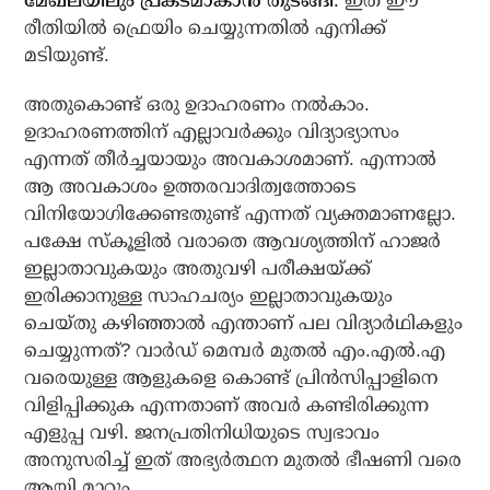
മേഖലയിലും പ്രകടമാകാൻ തുടങ്ങി.
ഇത് ഈ
രീതിയിൽ ഫ്രെയിം ചെയ്യുന്നതിൽ എനിക്ക്
മടിയുണ്ട്.
അതുകൊണ്ട് ഒരു ഉദാഹരണം നൽകാം.
ഉദാഹരണത്തിന് എല്ലാവർക്കും വിദ്യാഭ്യാസം
എന്നത് തീർച്ചയായും അവകാശമാണ്. എന്നാൽ
ആ അവകാശം ഉത്തരവാദിത്വത്തോടെ
വിനിയോഗിക്കേണ്ടതുണ്ട് എന്നത് വ്യക്തമാണല്ലോ.
പക്ഷേ സ്‌കൂളിൽ വരാതെ ആവശ്യത്തിന് ഹാജർ
ഇല്ലാതാവുകയും അതുവഴി പരീക്ഷയ്ക്ക്
ഇരിക്കാനുള്ള സാഹചര്യം ഇല്ലാതാവുകയും
ചെയ്തു കഴിഞ്ഞാൽ എന്താണ് പല വിദ്യാർഥികളും
ചെയ്യുന്നത്? വാർഡ് മെമ്പർ മുതൽ എം.എൽ.എ
വരെയുള്ള ആളുകളെ കൊണ്ട് പ്രിൻസിപ്പാളിനെ
വിളിപ്പിക്കുക എന്നതാണ് അവർ കണ്ടിരിക്കുന്ന
എളുപ്പ വഴി. ജനപ്രതിനിധിയുടെ സ്വഭാവം
അനുസരിച്ച് ഇത് അഭ്യർത്ഥന മുതൽ ഭീഷണി വരെ
ആയി മാറും.