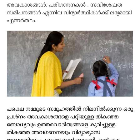
അവകാശങ്ങൾ, പരിഗണനകൾ , സവിശേഷത
സമീപനങ്ങൾ എന്നിവ വിദ്യാർത്ഥികൾക്ക് ലഭ്യമായി
എന്നർത്ഥം.
പക്ഷെ നമ്മുടെ സമൂഹത്തിൽ നിലനിൽക്കുന്ന ഒരു
പ്രശ്നം അവകാശങ്ങളെ പറ്റിയുള്ള തികഞ്ഞ
ബോധ്യവും ഉത്തരവാദിത്വങ്ങളെ കുറിച്ചുള്ള
തികഞ്ഞ അവഗണനയും വിദ്യാഭ്യാസ