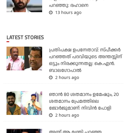
പറഞ്ഞു: രഹാനെ
13 hours ago
LATEST STORIES
പ്രതിപക്ഷ ഉപനേതാവ്: സ്പീക്കര്‍
പറഞ്ഞത് പദവിയുടെ അന്തസ്സിന്
ഒട്ടും നിരക്കുന്നതല്ല: കെ.എന്‍.
ബാലഗോപാല്‍
2 hours ago
ഞാൻ 80 ശതമാനം ഉമേഷും, 20
ശതമാനം പ്രേമത്തിലെ
ജോർജുമാണ്: നിവിൻ പോളി
2 hours ago
അന്ന് ആ മന്ത്രി പറഞ്ഞ