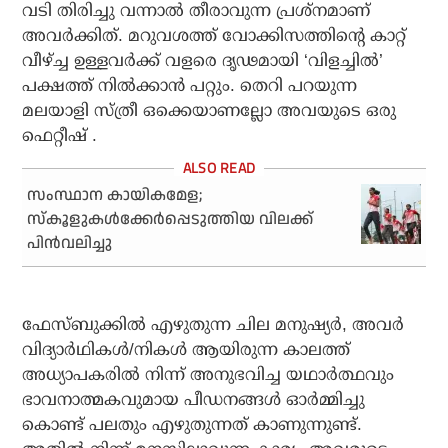
വടി തിരിച്ചു വന്നാൽ തീരാവുന്ന പ്രശ്നമാണ്
അവർക്കിത്. മറുവശത്ത് വോക്കിസത്തിന്റെ കാറ്റ്
വീഴ്ച്ച ഉള്ളവർക്ക് വളരെ ദൃഢമായി ‘വിളച്ചിൽ’
പക്ഷത്ത് നിൽക്കാൻ പറ്റും. തെറി പറയുന്ന
മലയാളി സ്ത്രീ ഒക്കെയാണല്ലോ അവയുടെ ഒരു
ഫെറ്റീഷ് .
സംസ്ഥാന കായികമേള;
സ്കൂളുകൾക്കേർപ്പെടുത്തിയ വിലക്ക്
പിൻവലിച്ചു
ഫേസ്‌ബുക്കിൽ എഴുതുന്ന ചില മനുഷ്യർ, അവർ
വിദ്യാർഥികൾ/നികൾ ആയിരുന്ന കാലത്ത്
അധ്യാപകരിൽ നിന്ന് അനുഭവിച്ച യഥാർത്ഥവും
ഭാവനാത്മകവുമായ പീഡനങ്ങൾ ഓർമ്മിച്ചു
കൊണ്ട് പലതും എഴുതുന്നത് കാണുന്നുണ്ട്.