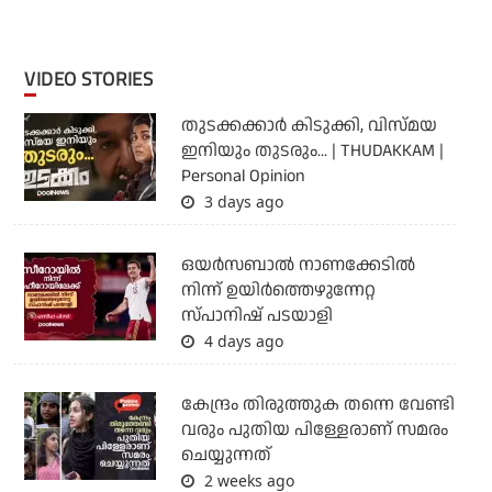
VIDEO STORIES
തുടക്കക്കാര്‍ കിടുക്കി, വിസ്മയ
ഇനിയും തുടരും... | THUDAKKAM |
Personal Opinion
3 days ago
ഒയര്‍സബാൽ നാണക്കേടിൽ
നിന്ന് ഉയിർത്തെഴുന്നേറ്റ
സ്പാനിഷ് പടയാളി
4 days ago
കേന്ദ്രം തിരുത്തുക തന്നെ വേണ്ടി
വരും പുതിയ പിള്ളേരാണ് സമരം
ചെയ്യുന്നത്
2 weeks ago