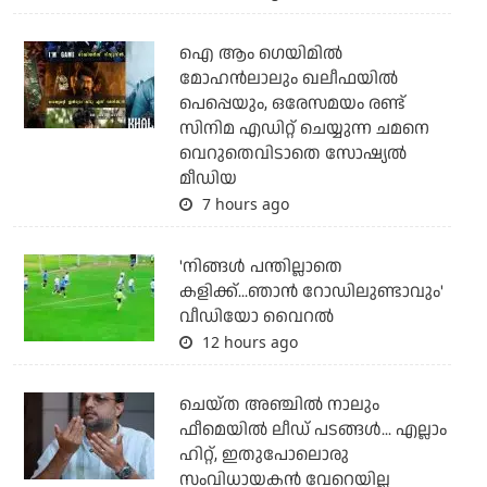
ഐ ആം ഗെയിമില്‍
മോഹന്‍ലാലും ഖലീഫയില്‍
പെപ്പെയും, ഒരേസമയം രണ്ട്
സിനിമ എഡിറ്റ് ചെയ്യുന്ന ചമനെ
വെറുതെവിടാതെ സോഷ്യല്‍
മീഡിയ
7 hours ago
'നിങ്ങള്‍ പന്തില്ലാതെ
കളിക്ക്...ഞാന്‍ റോഡിലുണ്ടാവും'
വീഡിയോ വൈറല്‍
12 hours ago
ചെയ്ത അഞ്ചില്‍ നാലും
ഫീമെയില്‍ ലീഡ് പടങ്ങള്‍... എല്ലാം
ഹിറ്റ്, ഇതുപോലൊരു
സംവിധായകന്‍ വേറെയില്ല