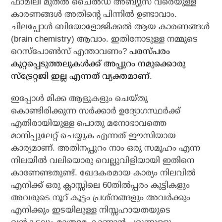
ഫാമിലി മുതൽ ചൈൽഡ് അബ്യുസ് വരെയുള്ള
കാരണങ്ങൾ അതിന്റെ പിന്നിൽ ഉണ്ടാവാം.
ചിലപ്പോൾ ബിയോളോജിക്കൽ ആയ കാരണങ്ങൾ
(brain chemistry) ആവാം. ഇതിനോടുള്ള നമ്മുടെ
റെസ്‌പോൺസ് എന്താവണം?
പരസ്പരം
കുറ്റപ്പെടുത്തലുകൾക്ക് അപ്പുറം നമുക്കൊരു
സ്ട്രേറ്റജി ഇല്ല എന്നത് വ്യക്തമാണ്.
ഇപ്പോൾ മിക്ക ആളുകളും ചെയ്തു
കൊണ്ടിരിക്കുന്ന സർക്കാർ ഉദ്യോഗസ്ഥർക്ക്
എതിരായിയുള്ള പൊതു മനോഭാവത്തെ
മാനിപ്പുലേറ്റ് ചെയ്യുക എന്നത് ഈസിയായ
കാര്യമാണ്. അതിനപ്പുറം നാം ഒരു സമൂഹം എന്ന
നിലയിൽ വലിയൊരു വെല്ലുവിളിയായി ഇതിനെ
കാണേണ്ടതുണ്ട്. ഖേദകരമായ കാര്യം നിലവിൽ
എനിക്ക് ഒരു ക്ലാസ്സിലെ 60തിൽപ്പരം കുട്ടികളും
അവരുടെ നൂറ് കൂട്ടം പ്രശ്നങ്ങളും അവർക്കും
എനിക്കും ഇടയിലുള്ള നിസ്സഹായതയുടെ