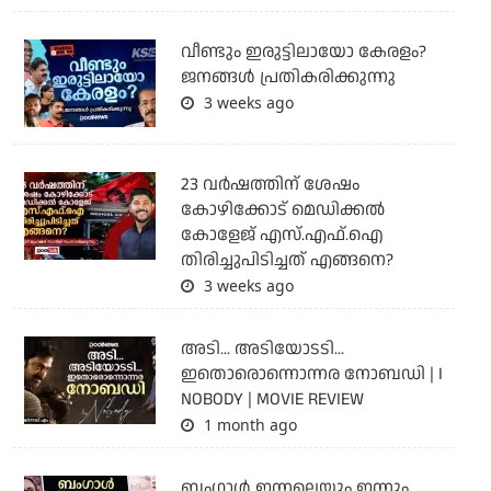
വീണ്ടും ഇരുട്ടിലായോ കേരളം?
ജനങ്ങൾ പ്രതികരിക്കുന്നു
3 weeks ago
23 വർഷത്തിന് ശേഷം
കോഴിക്കോട് മെഡിക്കൽ
കോളേജ് എസ്.എഫ്.ഐ
തിരിച്ചുപിടിച്ചത് എങ്ങനെ?
3 weeks ago
അടി... അടിയോടടി...
ഇതൊരൊന്നൊന്നര നോബഡി | I
NOBODY | MOVIE REVIEW
1 month ago
ബംഗാള്‍ ഇന്നലെയും ഇന്നും