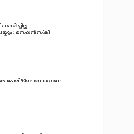
സാധിച്ചില്ല;
്യും: സെലന്‍സ്‌കി
ിയുടെ പേര് 50ലേറെ തവണ