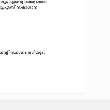
നാലും എന്റെ രാജ്യത്തെ
യ യു.എസ് സമാധാന
ന്റ് സ്ഥാനം ഒഴിയും: