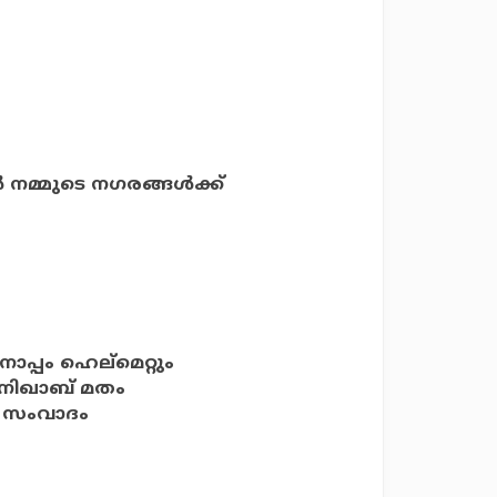
്മുടെ നഗരങ്ങള്‍ക്ക്
പ്പം ഹെല്‌മെറ്റും
 നിഖാബ് മതം
ന: സംവാദം