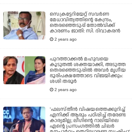
സെക്രട്ടേറിയേറ്റ് സവര്‍ണ
മേധാവിത്വത്തിന്റെ കേന്ദ്രം,
തെരഞ്ഞെടുപ്പ് തോല്‍വിക്ക്
കാരണം ജാതി: സി. ദിവാകരന്‍
2 years ago
പുറത്താക്കൽ മഹുവയെ
കൂടുതൽ ശക്തയാക്കി, അടുത്ത
തെരഞ്ഞെടുപ്പിൽ അവർ മൃഗീയ
ഭൂരിപക്ഷത്തോടെ വിജയിക്കും:
ശശി തരൂർ
2 years ago
'ഫലസ്തീൻ വിഷയത്തെക്കുറിച്ച്
എനിക്ക് ആരും പഠിപ്പിച്ച് തരേണ്ട
കാര്യമില്ല; ലീഗിന്റെ റാലിയിലെ
എന്റെ പ്രസംഗത്തിൽ ചിലർ
മനപൂർവം തെറ്റിദ്ധാരണ സൃഷ്ടിച്ചു'