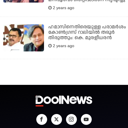
2 years ago
ഹമാസിനെതിരെയുള്ള പരാമർശം
കോൺഗ്രസ്‌ റാലിയിൽ തരൂർ
തിരുത്തും: കെ. മുരളീധരൻ
2 years ago