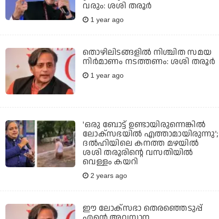
വരും: ശശി തരൂര്‍
1 year ago
തൊഴിലിടങ്ങളില്‍ നിശ്ചിത സമയ
നിര്‍മാണം നടത്തണം: ശശി തരൂര്‍
1 year ago
'ഒരു ബോട്ട് ഉണ്ടായിരുന്നെങ്കില്‍
ലോക്‌സഭയില്‍ എത്താമായിരുന്നു';
ദൽഹിയിലെ കനത്ത മഴയിൽ
ശശി തരൂരിന്റെ വസതിയിൽ
വെള്ളം കയറി
2 years ago
ഈ ലോക്‌സഭാ തെരഞ്ഞെടുപ്പ്
എന്റെ അവസാന