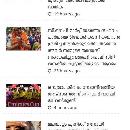
എന്‍ട്രി അതിരടി മാസ്സാക്കി
വാമിക
19 hours ago
സി.ജെ.പി മാര്‍ച്ച് തടഞ്ഞ സംഭവം:
പാര്‍ലമെന്റിലേക്ക് കടന്ന് കയറാന്‍
ശ്രമിച്ച ആള്‍ക്കൂട്ടത്തെ തടഞ്ഞ്
അവര്‍ നമ്മുടെ അന്തസ്
സംരക്ഷിച്ചു: ദല്‍ഹി പൊലീസിന്
ജനകീയ കൂട്ടായ്മയുടെ ആദരം
23 hours ago
ഒമ്പതാം കിരീടം നേടാനിറങ്ങിയ
ആഴ്സണല്‍ വീണു; കപ്പ് റാഞ്ചി
ഡോര്‍ട്മുണ്ട്
4 hours ago
മലയാളം എനിക്ക് നന്നായി