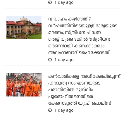
1 day ago
വിവാഹം കഴിഞ്ഞ് 7
വര്‍ഷത്തിനിടെയുള്ള ഭാര്യയുടെ
മരണം; സ്ത്രീധന പീഡന
തെളിവുണ്ടെങ്കില്‍ 'സ്ത്രീധന
മരണ'മായി കണക്കാക്കാം:
അലഹാബാദ് ഹൈക്കോടതി
1 day ago
കന്‍വാരികളെ അധിക്ഷേപിച്ചെന്ന്;
ഹിന്ദുത്വ സംഘടനയുടെ
പരാതിയില്‍ മുസ്‌ലിം
പുരോഹിതനെതിരെ
കേസെടുത്ത് യു.പി പൊലീസ്
1 day ago