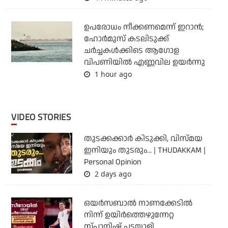
ഉപരോധം നീക്കണമെന്ന് ഇറാന്‍;
ഹോര്‍മുസ് കടലിടുക്ക്
ചര്‍ച്ചകള്‍ക്കിടെ ആഗോള
വിപണിയില്‍ എണ്ണവില ഉയര്‍ന്നു
1 hour ago
VIDEO STORIES
തുടക്കക്കാര്‍ കിടുക്കി, വിസ്മയ
ഇനിയും തുടരും... | THUDAKKAM |
Personal Opinion
2 days ago
ഒയര്‍സബാൽ നാണക്കേടിൽ
നിന്ന് ഉയിർത്തെഴുന്നേറ്റ
സ്പാനിഷ് പടയാളി