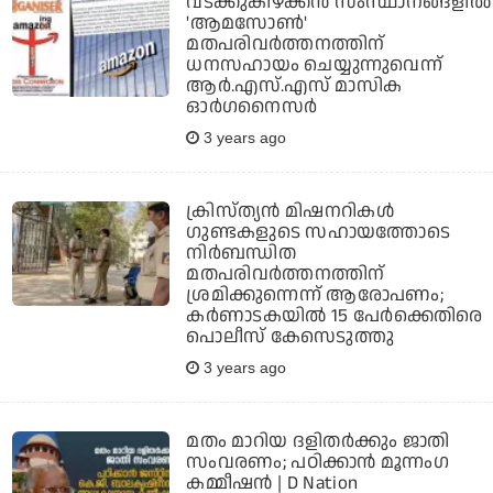
വടക്കുകിഴക്കന്‍ സംസ്ഥാനങ്ങളില്‍
'ആമസോണ്‍'
മതപരിവര്‍ത്തനത്തിന്
ധനസഹായം ചെയ്യുന്നുവെന്ന്
ആര്‍.എസ്.എസ് മാസിക
ഓര്‍ഗനൈസര്‍
3 years ago
ക്രിസ്ത്യന്‍ മിഷനറികള്‍
ഗുണ്ടകളുടെ സഹായത്തോടെ
നിര്‍ബന്ധിത
മതപരിവര്‍ത്തനത്തിന്
ശ്രമിക്കുന്നെന്ന് ആരോപണം;
കര്‍ണാടകയില്‍ 15 പേര്‍ക്കെതിരെ
പൊലീസ് കേസെടുത്തു
3 years ago
മതം മാറിയ ദളിതർക്കും ജാതി
സംവരണം; പഠിക്കാൻ മൂന്നംഗ
കമ്മീഷൻ | D Nation