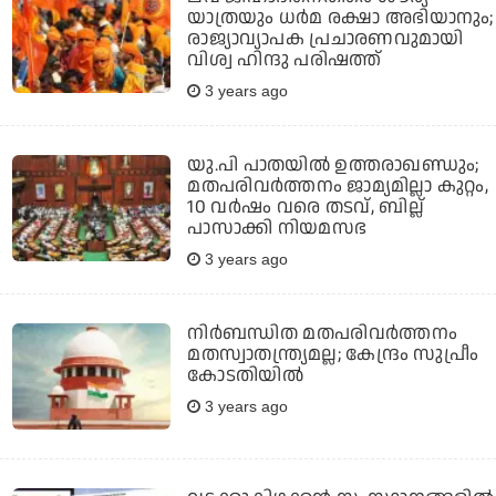
യാത്രയും ധര്‍മ രക്ഷാ അഭിയാനും;
രാജ്യാവ്യാപക പ്രചാരണവുമായി
വിശ്വ ഹിന്ദു പരിഷത്ത്
3 years ago
യു.പി പാതയില്‍ ഉത്തരാഖണ്ഡും;
മതപരിവര്‍ത്തനം ജാമ്യമില്ലാ കുറ്റം,
10 വര്‍ഷം വരെ തടവ്, ബില്ല്
പാസാക്കി നിയമസഭ
3 years ago
നിര്‍ബന്ധിത മതപരിവര്‍ത്തനം
മതസ്വാതന്ത്ര്യമല്ല; കേന്ദ്രം സുപ്രീം
കോടതിയില്‍
3 years ago