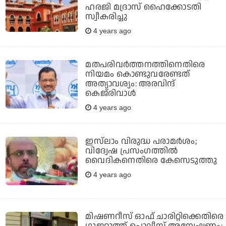
ഹരജി മദ്രാസ് ഹൈക്കോടതി
സ്വീകരിച്ചു
4 years ago
മതപരിവര്‍ത്തനത്തിനെതിരെ
നിയമം കൊണ്ടുവരേണ്ടത്
അത്യാവശ്യം: അരവിന്ദ്
കെജ്‌രിവാള്‍
4 years ago
ഇസ്‌ലാം വിരുദ്ധ പരാമര്‍ശം;
വിദ്വേഷ പ്രസംഗത്തില്‍
വൈദികനെതിരെ കേസെടുത്തു
4 years ago
മിഷണറീസ് ഓഫ് ചാരിറ്റിക്കെതിരെ
ഗുജറാത്ത് പൊലീസ് അന്വേഷണം;