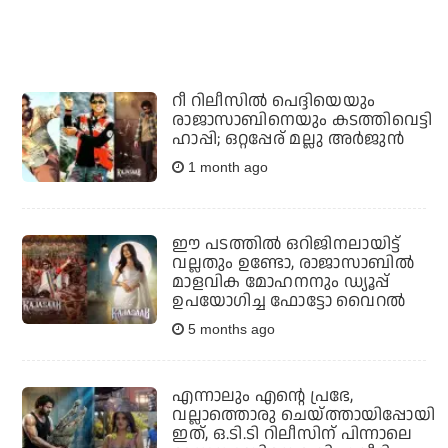
റീ റിലീസില്‍ പെദ്ദിയെയും
രാജാസാബിനെയും കടത്തിവെട്ടി
ഹാപ്പി; ഒറ്റപ്പേര് മല്ലു അര്‍ജുന്‍
1 month ago
ഈ പടത്തില്‍ ഒറിജിനലായിട്ട്
വല്ലതും ഉണ്ടോ, രാജാസാബില്‍
മാളവിക മോഹനനും ഡ്യൂപ്പ്
ഉപയോഗിച്ച ഫോട്ടോ വൈറല്‍
5 months ago
എന്നാലും എന്റെ പ്രഭേ,
വല്ലാത്തൊരു ചെയ്ത്തായിപ്പോയി
ഇത്, ഒ.ടി.ടി റിലീസിന് പിന്നാലെ