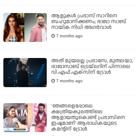
ആളുകള്‍ പ്രഭാസ് സാറിനെ
ബഹുമാനിക്കണം; രാജാ സാബ്
നായിക നിധി അഗര്‍വാള്‍
7 months ago
അത് മുയലല്ല പ്രഭാസേ, മുതലയാ,
രാജാസാബ് ട്രെയ്‌ലറിന് പിന്നാലെ
വി.എഫ്.എക്‌സിന് ട്രോള്‍
7 months ago
'ഞങ്ങളെപ്പോലെ
ക്ഷത്രിയകുലത്തിലെ
ആളായതുകൊണ്ട് പ്രഭാസിനെ
ഇഷ്ടമാണ്' ആരാധികയുടെ
കമന്റിന് ട്രോള്‍