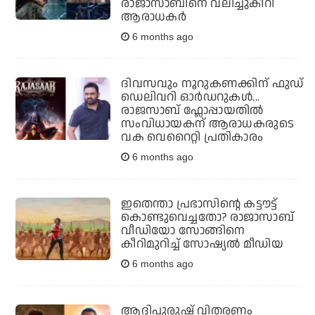
രാജാസാബിനെ വലിച്ചുകീറി
ആരാധകര്‍
6 months ago
ദിവസവും നൂറുകണക്കിന് ഫുഡ്‌
ഡെലിവറി ഓർഡറുകൾ...
രാജസാബ് ഫ്ലോപ്പായതിൽ
സംവിധായകന് ആരാധകരുടെ
വക വെറൈറ്റി പ്രതികാരം
6 months ago
ഇതെന്താ പ്രഭാസിന്റെ കട്ടൗട്ട്
കൊണ്ടുവെച്ചതോ? രാജാസാബ്
വീഡിയോ സോങ്ങിനെ
കീറിമുറിച്ച് സോഷ്യല്‍ മീഡിയ
6 months ago
ആദിപുരുഷ് വിതരണം