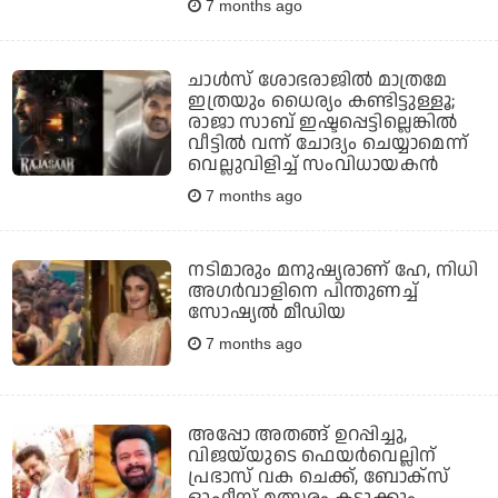
7 months ago
ചാള്‍സ് ശോഭരാജില്‍ മാത്രമേ
ഇത്രയും ധൈര്യം കണ്ടിട്ടുള്ളൂ;
രാജാ സാബ് ഇഷ്ടപ്പെട്ടില്ലെങ്കില്‍
വീട്ടില്‍ വന്ന് ചോദ്യം ചെയ്യാമെന്ന്
വെല്ലുവിളിച്ച് സംവിധായകന്‍
7 months ago
നടിമാരും മനുഷ്യരാണ് ഹേ, നിധി
അഗര്‍വാളിനെ പിന്തുണച്ച്
സോഷ്യല്‍ മീഡിയ
7 months ago
അപ്പോ അതങ്ങ് ഉറപ്പിച്ചു,
വിജയ്‌യുടെ ഫെയര്‍വെല്ലിന്
പ്രഭാസ് വക ചെക്ക്, ബോക്‌സ്