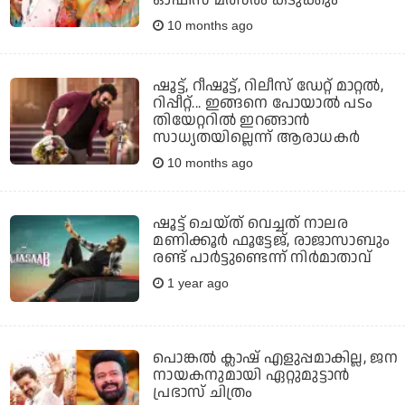
ഓഫീസ് മത്സരം കടുക്കും
10 months ago
ഷൂട്ട്, റീഷൂട്ട്, റിലീസ് ഡേറ്റ് മാറ്റല്‍,
റിപ്പീറ്റ്... ഇങ്ങനെ പോയാല്‍ പടം
തിയേറ്ററില്‍ ഇറങ്ങാന്‍
സാധ്യതയില്ലെന്ന് ആരാധകര്‍
10 months ago
ഷൂട്ട് ചെയ്ത് വെച്ചത് നാലര
മണിക്കൂര്‍ ഫൂട്ടേജ്, രാജാസാബും
രണ്ട് പാര്‍ട്ടുണ്ടെന്ന് നിര്‍മാതാവ്
1 year ago
പൊങ്കല്‍ ക്ലാഷ് എളുപ്പമാകില്ല, ജന
നായകനുമായി ഏറ്റുമുട്ടാന്‍
പ്രഭാസ് ചിത്രം