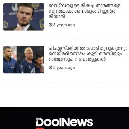
ബാഴ്‌സയുടെ മികച്ച താരങ്ങളെ
സ്വന്തമാക്കാനൊരുങ്ങി ഇന്റർ
മിയാമി
3 years ago
പി.എസ്.ജിയില്‍ പോര് മുറുകുന്നു;
നെയ്മറിനൊപ്പം കൂടി മെസിയും
റാമോസും; റിപ്പോര്‍ട്ടുകള്‍
3 years ago