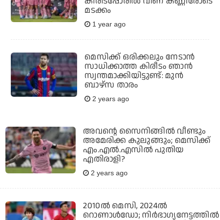
കിരീടപ്പോരില്‍ വീണ് കണ്ണീരോടെ
മടക്കം
1 year ago
മെസിക്ക് ഒരിക്കലും നേടാൻ
സാധിക്കാത്ത കിരീടം ഞാൻ
സ്വന്തമാക്കിയിട്ടുണ്ട്: മുൻ
ബാഴ്സ താരം
2 years ago
അവന്റെ സൈനിങ്ങിൽ വീണ്ടും
അമേരിക്ക കുലുങ്ങും; മെസിക്ക്
എം.എൽ.എസിൽ പുതിയ
എതിരാളി?
2 years ago
2010ൽ മെസി, 2024ൽ
റൊണാൾഡോ; നിർഭാഗ്യനേട്ടത്തിൽ