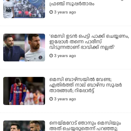
ഫ്രഞ്ച് സൂപ്പര്‍താരം
3 years ago
'മെസി ഉടന്‍ പെട്ടി പാക്ക് ചെയ്യണം,
ഇപ്പോള്‍ തന്നെ പാരീസ്
വിടുന്നതാണ് ഭാവിക്ക് നല്ലത്'
3 years ago
മെസി ബാഴ്സയിൽ വേണ്ട;
എതിർത്ത് നാല് ബാഴ്സ സൂപ്പർ
താരങ്ങൾ; റിപ്പോർട്ട്
3 years ago
നെയ്മറോട് ഞാനും മെസിയും
അത് ചെയ്യരുതെന്ന് പറഞ്ഞു;