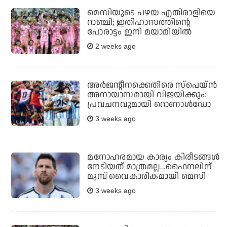
മെസിയുടെ പഴയ എതിരാളിയെ
റാഞ്ചി; ഇതിഹാസത്തിന്റെ
പോരാട്ടം ഇനി മയാമിയില്‍
2 weeks ago
അര്‍ജന്റീനക്കെതിരെ സ്പെയ്ന്‍
അനായാസമായി വിജയിക്കും:
പ്രവചനവുമായി റൊണാള്‍ഡോ
3 weeks ago
മനോഹരമായ കാര്യം കിരീടങ്ങള്‍
നേടിയത് മാത്രമല്ല...ഫൈനലിന്
മുമ്പ് വൈകാരികമായി മെസി
3 weeks ago