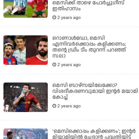
മെസിക്ക് താഴെ പോർച്ചുഗീസ്
ഇതിഹാസം
2 years ago
റൊണാൾഡോ, മെസി
എന്നിവർക്കൊപ്പം കളിക്കണം;
തന്റെ ഡ്രീം ടീം തുറന്ന് പറഞ്ഞ്
സലാ
2 years ago
മെസി ബാഴ്‌സയിലേക്കോ?
വിശദീകരണവുമായി ഇന്റർ മയാമി
കോച്ച്
2 years ago
'മെസിക്കൊപ്പം കളിക്കണം'; ഇന്റര്‍
മിയാമിയില്‍ ചേരാന്‍ പദ്ധതിയിട്ട്