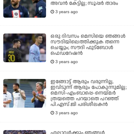
അവൻ കേട്ടില്ല; സൂപ്പർ താരം
3 years ago
ഒരു ദിവസം മെസിയെ ഞങ്ങൾ
സൗദിയിലെത്തിക്കുക തന്നെ
ചെയ്യും; സൗദി ഫുട്ബോൾ
ഫെഡറേഷൻ
3 years ago
ഇങ്ങോട്ട് ആരും വരുന്നില്ല,
ഇവിടുന്ന് ആരും പോകുന്നുമില്ല;
മെസി-എംബാപ്പെ-നെയ്മർ
ത്രയത്തെ പറയാതെ പറഞ്ഞ്
പി.എസ്.ജി പരിശീലകൻ
3 years ago
എല്ലാവർക്കും ഞങ്ങൾ