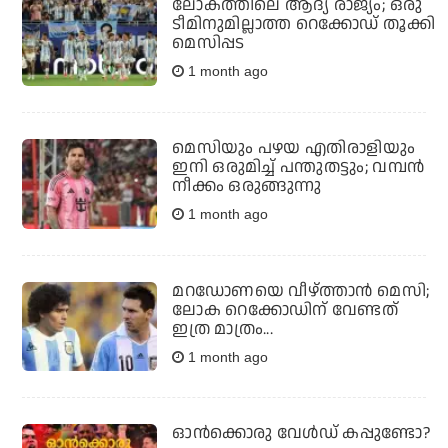
ലോകത്തിലെ ആദ്യ രാജ്യം; ഒരു
ടീമിനുമില്ലാത്ത റെക്കോഡ് തൂക്കി
മെസിപ്പട
1 month ago
മെസിയും പഴയ എതിരാളിയും
ഇനി ഒരുമിച്ച് പന്തുതട്ടും; വമ്പന്‍
നീക്കം ഒരുങ്ങുന്നു
1 month ago
മറഡോണയെ വീഴ്ത്താന്‍ മെസി;
ലോക റെക്കോഡിന് വേണ്ടത്
ഇത്ര മാത്രം...
1 month ago
ഓൻക്കൊരു വേൾഡ് കപ്പുണ്ടോ?