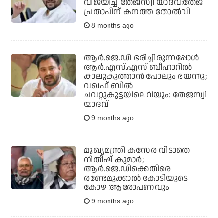
വിജയിച്ച് തേജസ്വി യാദവ്;തേജ്
പ്രതാപിന് കനത്ത തോല്‍വി
8 months ago
ആര്‍.ജെ.ഡി ഭരിച്ചിരുന്നപ്പോള്‍
ആര്‍.എസ്.എസ് ബീഹാറില്‍
കാലുകുത്താന്‍ പോലും ഭയന്നു;
വഖഫ് ബില്‍
ചവറ്റുകുട്ടയിലെറിയും: തേജസ്വി
യാദവ്
9 months ago
മുഖ്യമന്ത്രി കസേര വിടാതെ
നിതീഷ് കുമാര്‍;
ആര്‍.ജെ.ഡിക്കെതിരെ
രണ്ടേമുക്കാല്‍ കോടിയുടെ
കോഴ ആരോപണവും
9 months ago