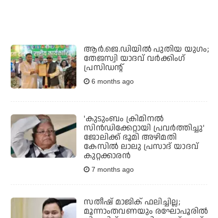
ആര്‍.ജെ.ഡിയില്‍ പുതിയ യുഗം;
തേജസ്വി യാദവ് വര്‍ക്കിംഗ്
പ്രസിഡന്റ്
6 months ago
'കുടുംബം ക്രിമിനല്‍
സിന്‍ഡിക്കേറ്റായി പ്രവര്‍ത്തിച്ചു'
ജോലിക്ക് ഭൂമി അഴിമതി
കേസില്‍ ലാലു പ്രസാദ് യാദവ്
കുറ്റക്കാരന്‍
7 months ago
സതീഷ് മാജിക് ഫലിച്ചില്ല;
മൂന്നാംതവണയും രഘോപൂരില്‍