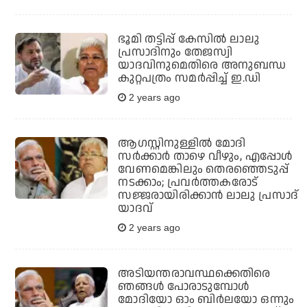
ഭൂമി തട്ടിപ്പ് കേസിൽ ലാലു
പ്രസാദിനും തേജസ്വി
യാദവിനുമെതിരെ അനുബന്ധ
കുറ്റപത്രം സമർപ്പിച്ച് ഇ.ഡി
2 years ago
ആഗസ്റ്റിനുള്ളില്‍ മോദി
സര്‍ക്കാര്‍ താഴെ വീഴും, എപ്പോള്‍
വേണമെങ്കിലും തെരഞ്ഞെടുപ്പ്
നടക്കാം; പ്രവര്‍ത്തകരോട്
സജ്ജരായിരിക്കാൻ ലാലു പ്രസാദ്
യാദവ്
2 years ago
അടിയന്തരാവസ്ഥക്കെതിരെ
ഞങ്ങള്‍ പോരാടുമ്പോള്‍
മോദിയോ ഓം ബിര്‍ലയോ ഒന്നും