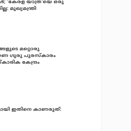
്‍; 'കേരള യാത്ര'യെ ഒരു
 മുഖ്യമന്ത്രി
്ങളുടെ മറ്റൊരു
ായണ ഗുരു പുരസ്കാരം
്കാരിക കേന്ദ്രം
മായി ഇതിനെ കാണരുത്: