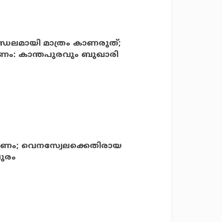
ഡലമായി മാത്രം കാണരുത്;
്ടണം: കാന്തപുരവും ബുഖാരി
ണം; വെനസ്വേലക്കെതിരായ
പുരം