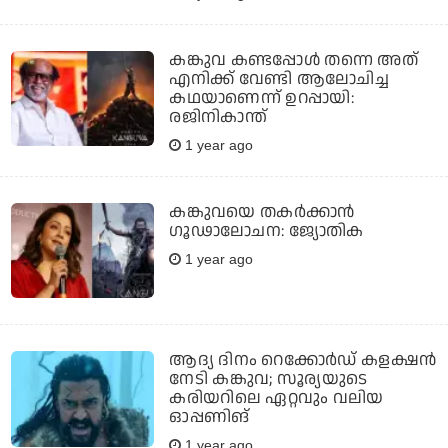
കങ്കുവ കണ്ടപ്പോള്‍ തന്നെ അത്
എനിക്ക് വേണ്ടി ആലോചിച്ച
കഥയാണെന്ന് ഉറപ്പായി:
രജിനികാന്ത്
1 year ago
കങ്കുവയെ തകര്‍ക്കാന്‍
ഗൂഢാലോചന: ജ്യോതിക
1 year ago
ആദ്യ ദിനം റെക്കോര്‍ഡ് കളക്ഷന്‍
നേടി കങ്കുവ; സൂര്യയുടെ
കരിയറിലെ ഏറ്റവും വലിയ
ഓപ്പണിങ്
1 year ago