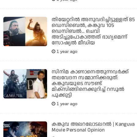
തിയേറ്ററില്‍ അനുവദിച്ചിട്ടുള്ളത് 85
ഡെസിബെല്‍, കങ്കുവ 105
ഡെസിബല്‍... ചെവി
അടിച്ചുപോകാത്തത് ഭാഗ്യമെന്ന്
സോഷ്യല്‍ മീഡിയ
1 year ago
സിനിമ കാണാനെത്തുന്നവര്‍ക്ക്
തലവേദന സമ്മാനിക്കരുത്:
കങ്കുവയുടെ സൗണ്ട്
മിക്‌സിങ്ങിനെക്കുറിച്ച് റസൂല്‍
പൂക്കുട്ടി
1 year ago
കങ്കുവ അലറലോടലറല്‍ | Kanguva
Movie Personal Opinion