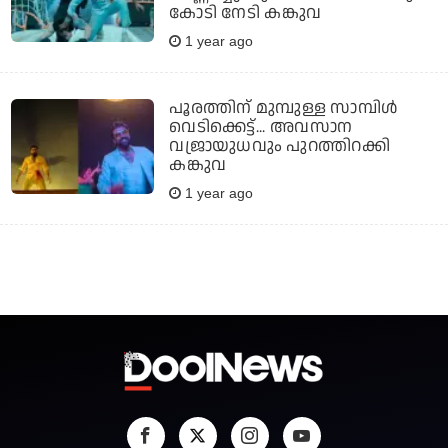
കോടി നേടി കങ്കുവ
1 year ago
പൂരത്തിന് മുമ്പുള്ള സാമ്പിള്‍
വെടിക്കെട്ട്... അവസാന
വജ്രായുധവും പുറത്തിറക്കി
കങ്കുവ
1 year ago