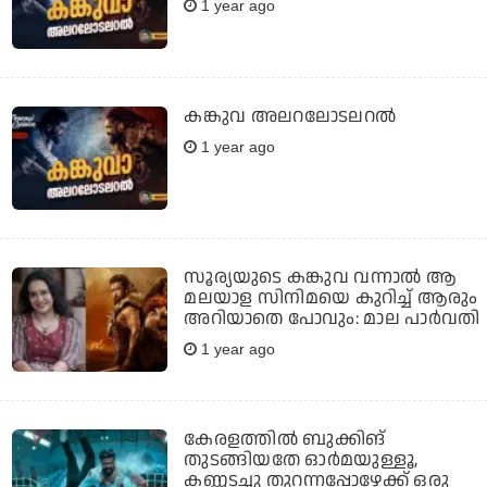
1 year ago
കങ്കുവ അലറലോടലറല്‍
1 year ago
സൂര്യയുടെ കങ്കുവ വന്നാൽ ആ
മലയാള സിനിമയെ കുറിച്ച് ആരും
അറിയാതെ പോവും: മാല പാർവതി
1 year ago
കേരളത്തില്‍ ബുക്കിങ്
തുടങ്ങിയതേ ഓര്‍മയുള്ളൂ,
കണ്ണടച്ചു തുറന്നപ്പോഴേക്ക് ഒരു