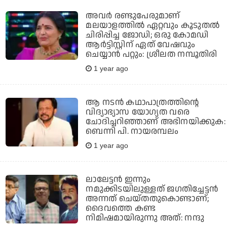
അവർ രണ്ടുപേരുമാണ്
മലയാളത്തിൽ ഏറ്റവും കൂടുതൽ
ചിരിപ്പിച്ച ജോഡി; ഒരു കോമഡി
ആർട്ടിസ്റ്റിന് ഏത് വേഷവും
ചെയ്യാൻ പറ്റും: ശ്രീലത നമ്പൂതിരി
1 year ago
ആ നടന്‍ കഥാപാത്രത്തിന്റെ
വിദ്യാഭ്യാസ യോഗ്യത വരെ
ചോദിച്ചറിഞ്ഞാണ് അഭിനയിക്കുക:
ബെന്നി പി. നായരമ്പലം
1 year ago
ലാലേട്ടൻ ഇന്നും
നമുക്കിടയിലുള്ളത് ജഗതിച്ചേട്ടൻ
അന്നത് ചെയ്തതുകൊണ്ടാണ്;
ദൈവത്തെ കണ്ട
നിമിഷമായിരുന്നു അത്: നന്ദു