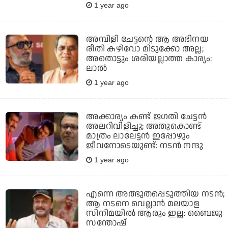
1 year ago
അമ്പിളി ചേട്ടന്റെ ആ അഭിനയ
രീതി കഴിവോ മിടുക്കോ അല്ല;
അതൊട്ടും ശരിയല്ലാത്ത കാര്യം:
ലാല്‍
1 year ago
അക്കാര്യം കണ്ട് ജഗതി ചേട്ടൻ
അലറിവിളിച്ചു; അതുകൊണ്ട്
മാത്രം ലാലേട്ടൻ ഇപ്പോഴും
ജീവനോടെയുണ്ട്: നടൻ നന്ദു
1 year ago
എന്നെ അത്ഭുതപ്പെടുത്തിയ നടന്‍;
ആ നടനെ വെല്ലാന്‍ മലയാള
സിനിമയില്‍ ആരും ഇല്ല: ബൈജു
സന്തോഷ്