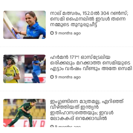
നാല് മത്സരം, 152.0ല്‍ 304 റണ്‍സ്;
സെമി ഫൈനലില്‍ ഇവള്‍ തന്നെ
നമ്മുടെ തുറുപ്പുചീട്ട്
9 months ago
ഹര്‍മന്‍ 171*! ഓസ്‌ട്രേലിയ
ഒരിക്കലും മറക്കാത്ത സെമിയുടെ
എട്ടാം വര്‍ഷം വീണ്ടും അതേ സെമി
9 months ago
ഇംഗ്ലണ്ടിനെ മാത്രമല്ല, എറിഞ്ഞ്
വീഴ്ത്തിയത് ഇന്ത്യന്‍
ഇതിഹാസത്തെയും; ഇവള്‍
ലോകകപ്പ് റെക്കോഡില്‍
9 months ago