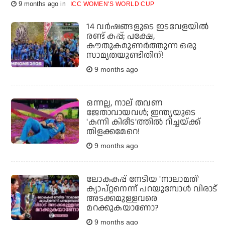
9 months ago
ICC WOMEN'S WORLD CUP
14 വര്‍ഷങ്ങളുടെ ഇടവേളയില്‍
രണ്ട് കപ്പ്; പക്ഷേ,
കൗതുകമുണര്‍ത്തുന്ന ഒരു
സാമ്യതയുണ്ടിതിന്!
9 months ago
ഒന്നല്ല, നാല് തവണ
ജേതാവായവള്‍; ഇന്ത്യയുടെ
'കന്നി കിരീട'ത്തില്‍ റിച്ചയ്ക്ക്
തിളക്കമേറെ!
9 months ago
ലോകകപ്പ് നേടിയ 'നാലാമത്'
ക്യാപ്റ്റനെന്ന് പറയുമ്പോള്‍ വിരാട്
അടക്കമുള്ളവരെ
മറക്കുകയാണോ?
9 months ago