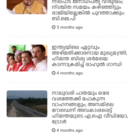
നിലപാട് ജനാധിപത്യ വിരുദ്ധം;
നിശ്ചിത സമയം കഴിഞ്ഞിട്ടും
രാജിയില്ലെങ്കില്‍ പുറത്താക്കും:
ബി.ജെ.പി
3 months ago
ഇന്ത്യയിലെ ഏറ്റവും
അഴിമതിക്കാരനായ മുഖ്യമന്ത്രി;
ഹിമന്ത ബിശ്വ ശർമയെ
കടന്നാക്രമിച്ച് രാഹുൽ ഗാന്ധി
4 months ago
നാലുവരി പാതയും ഒരേ
വശത്തേക്ക് പോകുന്ന
വാഹനങ്ങളും; അസമിലെ
റോഡെന്ന് അവകാശപ്പെട്ട്
ഹിമന്തയുടെ എ.ഐ വീഡിയോ,
ട്രോള്‍
4 months ago