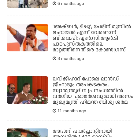
6 months ago
'അക്ബര്‍, ടിപ്പു'; പേരിന് മുമ്പില്‍
മഹാന്മാര്‍ എന്ന് വേണ്ടെന്ന്
ബി.ജെ.പി; എന്‍.സി.ആര്‍.ടി
പാഠപുസ്തകത്തിലെ
മാറ്റത്തിനെതിരെ കോണ്‍ഗ്രസ്
8 months ago
ലവ് ജിഹാദ് പോലെ ലാന്‍ഡ്
ജിഹാദും അപകടകരം,
സ്വാതന്ത്ര്യദിന പ്രസംഗത്തില്‍
വര്‍ഗീയ പരാമര്‍ശവുമായി അസം
മുഖ്യമന്ത്രി ഹിമന്ത ബിശ്വ ശര്‍മ
11 months ago
അദാനി പവർപ്ലാന്റിനായി