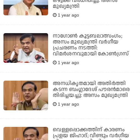
ഒഴുക്ക് വർധിപ്പിച്ചു: അസം
മുഖ്യമന്ത്രി
1 year ago
നാഗോൺ കൂട്ടബലാത്സംഗം;
അസം മുഖ്യമന്ത്രി വർഗീയ
പ്രചരണം നടത്തി:
വിമർശനവുമായി കോൺഗ്രസ്
1 year ago
അനധികൃതമായി അതിര്‍ത്തി
കടന്ന ബംഗ്ലാദേശ് പൗരന്‍മാരെ
തിരിച്ചയച്ചു: അസം മുഖ്യമന്ത്രി
1 year ago
വെള്ളപ്പൊക്കത്തിന് കാരണം
പ്രളയ ജിഹാദ്; വീണ്ടും വർഗീയ