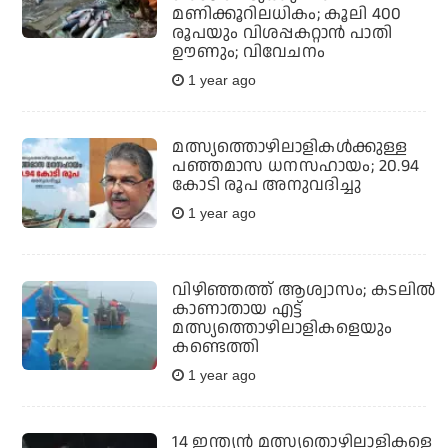
മണിക്കൂറിലധികം; കൂലി 400
രൂപയും വിശപ്പകറ്റാന്‍ പാതി
ഊണും; വിവേചനം
1 year ago
മത്സ്യത്തൊഴിലാളികള്‍ക്കുള്ള
പഞ്ഞമാസ ധനസഹായം; 20.94
കോടി രൂപ അനുവദിച്ചു
1 year ago
വിഴിഞ്ഞത്ത് ആശ്വാസം; കടലില്‍
കാണാതായ എട്ട്
മത്സ്യത്തൊഴിലാളികളെയും
കണ്ടെത്തി
1 year ago
14 ഇന്ത്യന്‍ മത്സ്യതൊഴിലാളികളെ