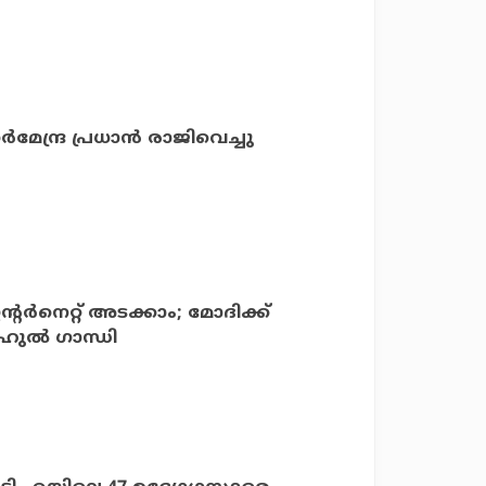
ര്‍മേന്ദ്ര പ്രധാന്‍ രാജിവെച്ചു
ര്‍നെറ്റ് അടക്കാം; മോദിക്ക്
ാഹുല്‍ ഗാന്ധി