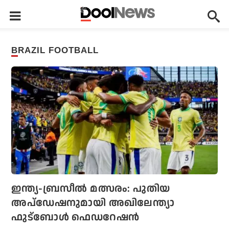
BRAZIL FOOTBALL
ഇന്ത്യ-ബ്രസീല്‍ മത്സരം: പുതിയ
അപ്‌ഡേഷനുമായി അഖിലേന്ത്യാ
ഫുട്ബോള്‍ ഫെഡറേഷന്‍