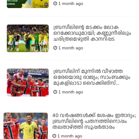
1 month ago
ബ്രസീലിന്റെ മടക്കം ലോക
റെക്കോഡുമായി; കണ്ണുനീരിലും
ചരിത്രമെഴുതി കാനറിപ്പട
1 month ago
ബ്രസീലിന് മുന്നില്‍ വീഴാത്ത
ഒരേയൊരു രാജ്യം; സാംബക്കും
മുകളിലാടാ വൈക്കിങ്‌സ്...
1 month ago
40 വര്‍ഷങ്ങള്‍ക്ക് ശേഷം ഇതാദ്യം;
ബ്രസീലിന്റെ പതനത്തിനൊപ്പം
തലതാഴ്ത്തി സൂപ്പര്‍താരം
1 month ago