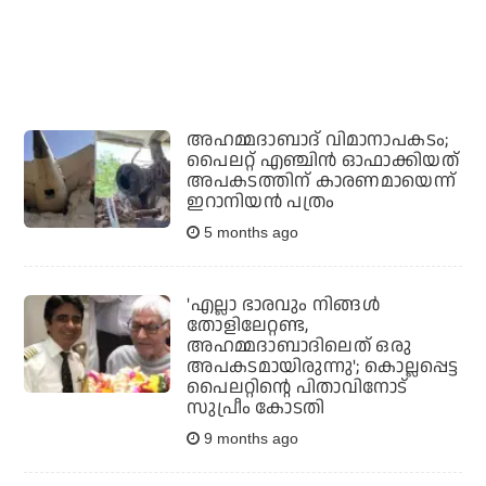
അഹമ്മദാബാദ് വിമാനാപകടം;
പൈലറ്റ് എഞ്ചിന്‍ ഓഫാക്കിയത്
അപകടത്തിന് കാരണമായെന്ന്
ഇറാനിയന്‍ പത്രം
5 months ago
'എല്ലാ ഭാരവും നിങ്ങള്‍
തോളിലേറ്റണ്ട,
അഹമ്മദാബാദിലെത് ഒരു
അപകടമായിരുന്നു'; കൊല്ലപ്പെട്ട
പൈലറ്റിന്റെ പിതാവിനോട്
സുപ്രീം കോടതി
9 months ago