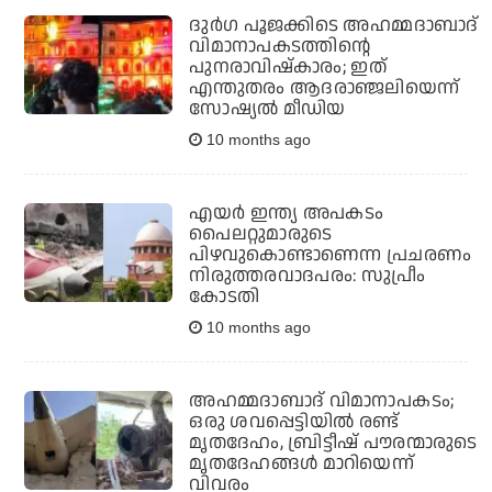
ദുര്‍ഗ പൂജക്കിടെ അഹമ്മദാബാദ്
വിമാനാപകടത്തിന്റെ
പുനരാവിഷ്‌കാരം; ഇത്
എന്തുതരം ആദരാഞ്ജലിയെന്ന്
സോഷ്യല്‍ മീഡിയ
10 months ago
എയർ ഇന്ത്യ അപകടം
പൈലറ്റുമാരുടെ
പിഴവുകൊണ്ടാണെന്ന പ്രചരണം
നിരുത്തരവാദപരം: സുപ്രീം
കോടതി
10 months ago
അഹമ്മദാബാദ് വിമാനാപകടം;
ഒരു ശവപ്പെട്ടിയില്‍ രണ്ട്
മൃതദേഹം, ബ്രിട്ടീഷ് പൗരന്മാരുടെ
മൃതദേഹങ്ങള്‍ മാറിയെന്ന്
വിവരം