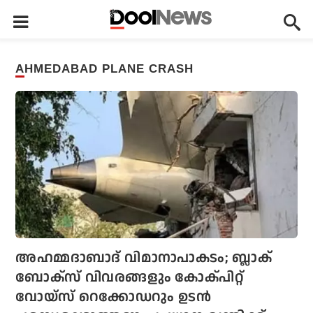
AHMEDABAD PLANE CRASH
അഹമ്മദാബാദ് വിമാനാപാകടം; ബ്ലാക്
ബോക്‌സ് വിവരങ്ങളും കോക്പിറ്റ്
വോയ്‌സ് റെക്കോഡറും ഉടന്‍