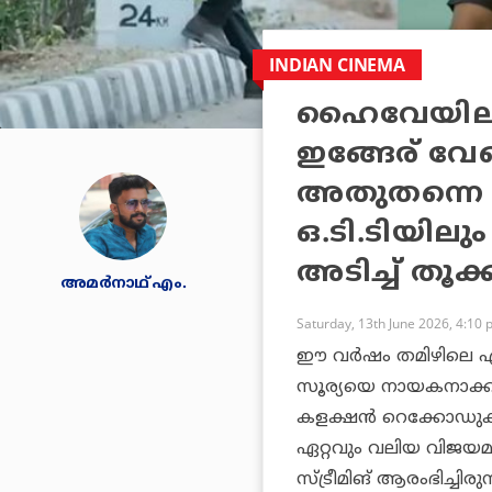
INDIAN CINEMA
ഹൈവേയിലാണ
ഇങ്ങേര് വേ
അതുതന്നെ കിട
ഒ.ടി.ടിയിലും
അടിച്ച് തൂക്
അമര്‍നാഥ് എം.
Saturday, 13th June 2026, 4:10
ഈ വര്‍ഷം തമിഴിലെ ഏ
സൂര്യയെ നായകനാക്കി
കളക്ഷന്‍ റെക്കോഡുകള
ഏറ്റവും വലിയ വിജയമ
സ്ട്രീമിങ് ആരംഭിച്ചി