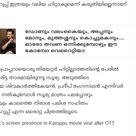
ുപ്പ്
ഇത്രയും വലിയ ഹിറ്റാകുമെന്ന് കരുതിയില്ലെന്നാണ്
ഡോണും വലംകൈയും, അപ്പനും
മോനും, മുത്തശ്ശനും കൊച്ചുമകനും….
ഓരോ തവണ ഒന്നിക്കുമ്പോഴും ഈ
കോമ്പോ വെറൈറ്റിയാ
ാപ്പറായൊരു തിയേറ്റര്‍ ഹിറ്റില്ലാത്തതിന്റെ പേരില്‍
ിട്ട താരമായിരുന്നു സൂര്യ. അടുത്തിടെ
 ശിവകാര്‍ത്തികേയന്‍, പ്രദീപ് രംഗനാഥന്‍ എന്നിവര്‍
്‍ നല്‍കുമ്പോള്‍ സൂര്യ മാത്രം പലപ്പോഴും
ത്രയും കാലത്തെ നിരാശ പലിശ സഹിതം
ുപ്പ്
എന്ന ഒരൊറ്റ ചിത്രത്തിലൂടെ.
a’s screen presence in Karuppu movie viral after OTT