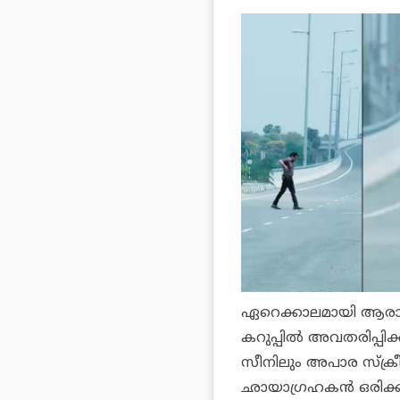
ഏറെക്കാലമായി ആരാധക
കറുപ്പില്‍ അവതരിപ്പിക
സീനിലും അപാര സ്‌ക്രീന
ഛായാഗ്രഹകന്‍ ഒരിക്കല