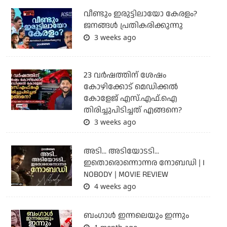
വീണ്ടും ഇരുട്ടിലായോ കേരളം?
ജനങ്ങൾ പ്രതികരിക്കുന്നു
3 weeks ago
23 വർഷത്തിന് ശേഷം
കോഴിക്കോട് മെഡിക്കൽ
കോളേജ് എസ്.എഫ്.ഐ
തിരിച്ചുപിടിച്ചത് എങ്ങനെ?
3 weeks ago
അടി... അടിയോടടി...
ഇതൊരൊന്നൊന്നര നോബഡി | I
NOBODY | MOVIE REVIEW
4 weeks ago
ബംഗാള്‍ ഇന്നലെയും ഇന്നും